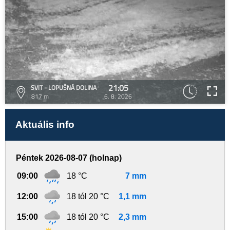
21:05
SVIT - LOPUŠNÁ DOLINA
817 m
6. 8. 2026
Aktuális info
Péntek 2026-08-07 (holnap)
09:00
18 °C
7 mm
12:00
18 tól 20 °C
1,1 mm
15:00
18 tól 20 °C
2,3 mm