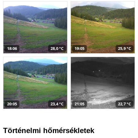
18:06
28,0 °C
19:05
25,9 °C
20:05
23,4 °C
21:05
22,7 °C
Történelmi hőmérsékletek