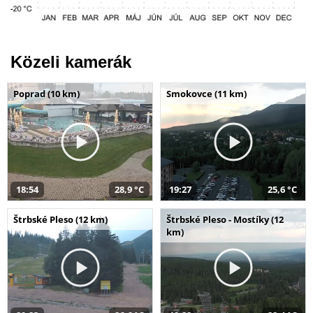
Közeli kamerák
Poprad (10 km)
Smokovce (11 km)
18:54
28,9 °C
19:27
25,6 °C
Štrbské Pleso (12 km)
Štrbské Pleso - Mostíky (12
km)