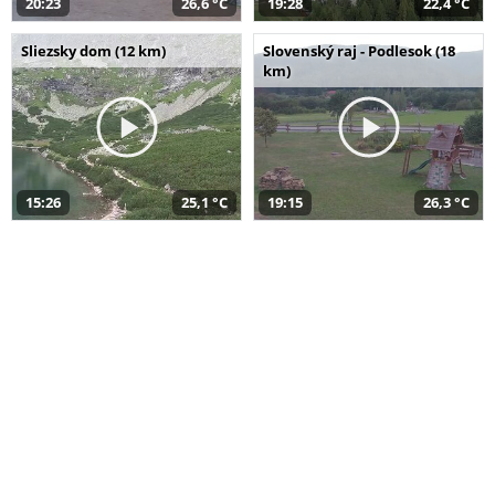
20:23
26,6 °C
19:28
22,4 °C
Sliezsky dom (12 km)
Slovenský raj - Podlesok (18
km)
15:26
25,1 °C
19:15
26,3 °C