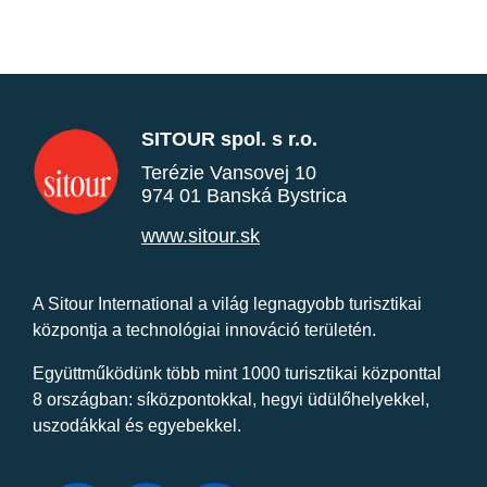
SITOUR spol. s r.o.
Terézie Vansovej 10
974 01 Banská Bystrica
www.sitour.sk
A Sitour International a világ legnagyobb turisztikai
központja a technológiai innováció területén.
Együttműködünk több mint 1000 turisztikai központtal
8 országban: síközpontokkal, hegyi üdülőhelyekkel,
uszodákkal és egyebekkel.