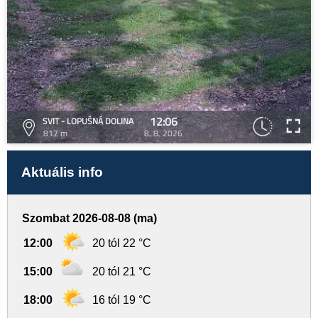
12:06
SVIT - LOPUŠNÁ DOLINA
817 m
8. 8. 2026
Aktuális info
Szombat 2026-08-08 (ma)
12:00
20 tól 22 °C
15:00
20 tól 21 °C
18:00
16 tól 19 °C