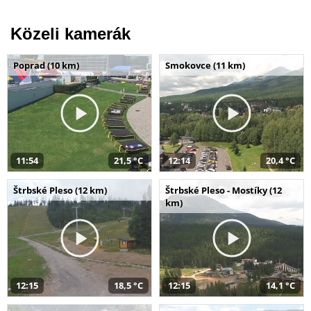
Közeli kamerák
Poprad (10 km)
Smokovce (11 km)
11:54
21,5 °C
12:14
20,4 °C
Štrbské Pleso (12 km)
Štrbské Pleso - Mostíky (12
km)
12:15
18,5 °C
12:15
14,1 °C