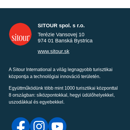
SITOUR spol. s r.o.
Terézie Vansovej 10
974 01 Banská Bystrica
www.sitour.sk
A Sitour International a világ legnagyobb turisztikai
központja a technológiai innováció területén.
Együttműködünk több mint 1000 turisztikai központtal
8 országban: síközpontokkal, hegyi üdülőhelyekkel,
uszodákkal és egyebekkel.