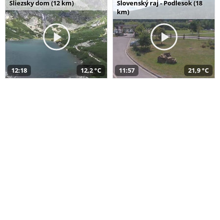
Sliezsky dom (12 km)
Slovenský raj - Podlesok (18
km)
12:18
12,2 °C
11:57
21,9 °C