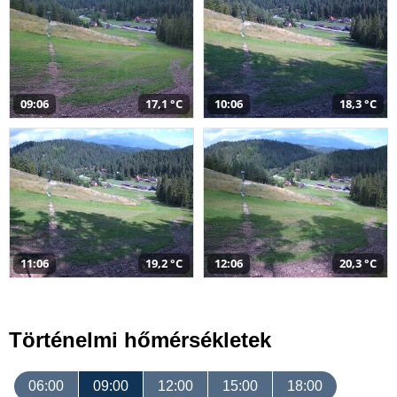
09:06
17,1 °C
10:06
18,3 °C
11:06
19,2 °C
12:06
20,3 °C
Történelmi hőmérsékletek
06:00
09:00
12:00
15:00
18:00