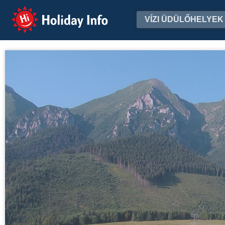
Holiday Info
VÍZI ÜDÜLŐHELYEK