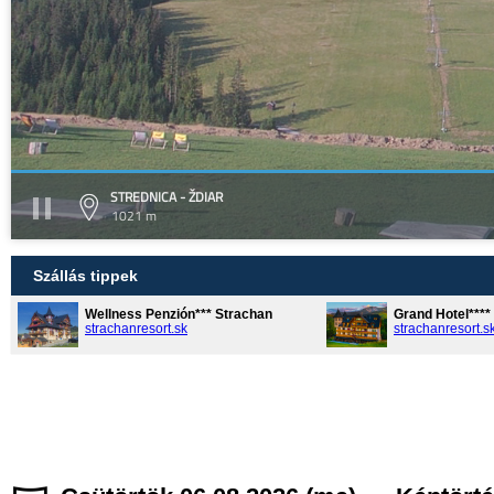
STREDNICA - ŽDIAR
1021 m
Szállás tippek
Wellness Penzión*** Strachan
Grand Hotel***
strachanresort.sk
strachanresort.s