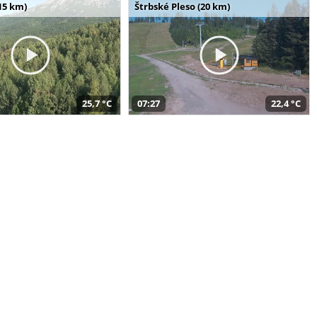
15 km)
Štrbské Pleso (20 km)
25,7 °C
07:27
22,4 °C