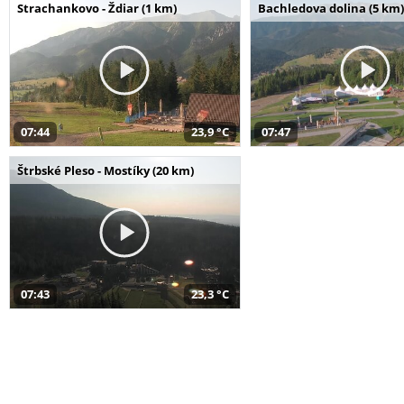
Strachankovo - Ždiar (1 km)
Bachledova dolina (5 km)
07:44
23,9 °C
07:47
Štrbské Pleso - Mostíky (20 km)
07:43
23,3 °C