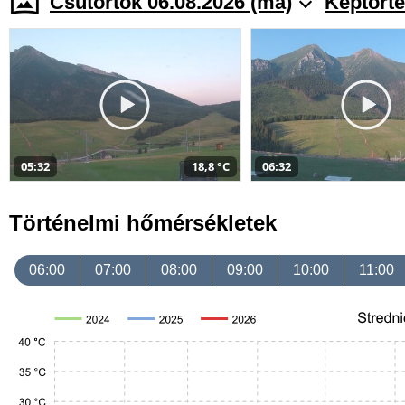
Csütörtök 06.08.2026 (ma)
Képtörté
05:32
18,8 °C
06:32
Történelmi hőmérsékletek
06:00
07:00
08:00
09:00
10:00
11:00