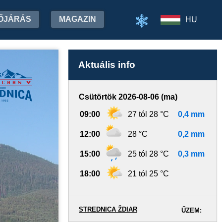
ŐJÁRÁS
MAGAZIN
HU
Aktuális info
Csütörtök 2026-08-06 (ma)
09:00
27 tól 28 °C
0,4 mm
12:00
28 °C
0,2 mm
15:00
25 tól 28 °C
0,3 mm
18:00
21 tól 25 °C
STREDNICA ŽDIAR
ŰZEM: