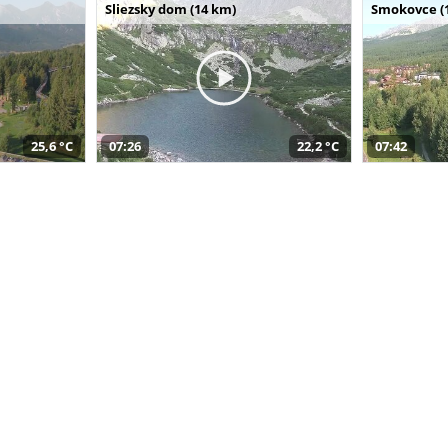
Sliezsky dom (14 km)
Smokovce (
25,6 °C
07:26
22,2 °C
07:42