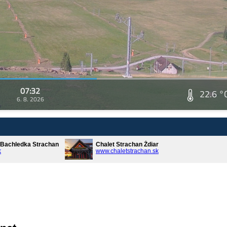
07:32
22.6 °
6. 8. 2026
* Bachledka Strachan
Chalet Strachan Ždiar
k
www.chaletstrachan.sk