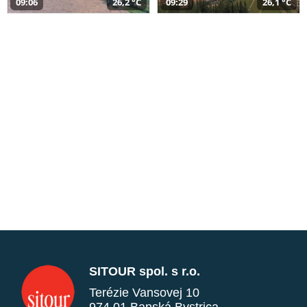
09:06
26,2 °C
09:29
26,1 °C
SITOUR spol. s r.o.
Terézie Vansovej 10
974 01 Banská Bystrica