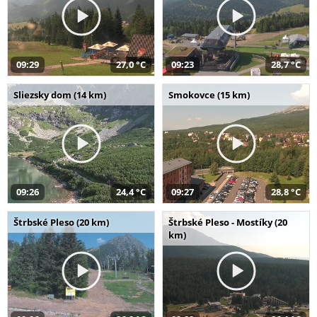
09:29
27,0 °C
09:23
28,7 °C
Sliezsky dom (14 km)
Smokovce (15 km)
09:26
24,4 °C
09:27
28,8 °C
Štrbské Pleso (20 km)
Štrbské Pleso - Mostíky (20
km)