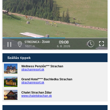
09:08
STREDNICA - ŽDIAR
1021 m
6. 8. 2026
Szállás tippek
Wellness Penzión*** Strachan
strachanresort.sk
Grand Hotel**** Bachledka Strachan
strachanresort.sk
Chalet Strachan Ždiar
www.chaletstrachan.sk