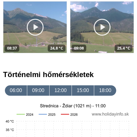
08:37
24,8 °C
09:08
25,4 °C
Történelmi hőmérsékletek
06:00
09:00
12:00
15:00
18:00