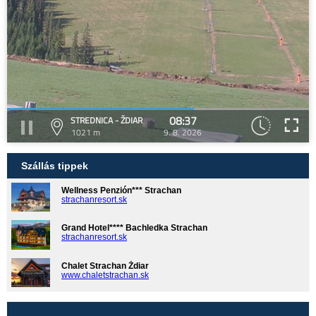
08:37
STREDNICA - ŽDIAR
1021 m
9. 8. 2026
Szállás tippek
Wellness Penzión*** Strachan
strachanresort.sk
Grand Hotel**** Bachledka Strachan
strachanresort.sk
Chalet Strachan Ždiar
www.chaletstrachan.sk