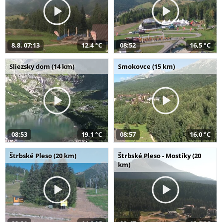
8.8. 07:13
12,4 °C
08:52
16,5 °C
Sliezsky dom (14 km)
Smokovce (15 km)
08:53
19,1 °C
08:57
16,0 °C
Štrbské Pleso (20 km)
Štrbské Pleso - Mostíky (20
km)