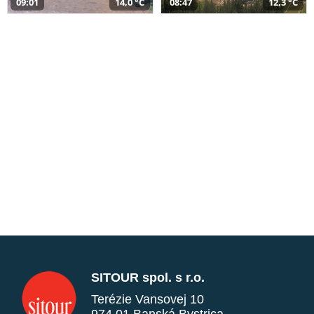
09:01
14,0 °C
08:47
12,3 °C
SITOUR spol. s r.o.
Terézie Vansovej 10
974 01 Banská Bystrica