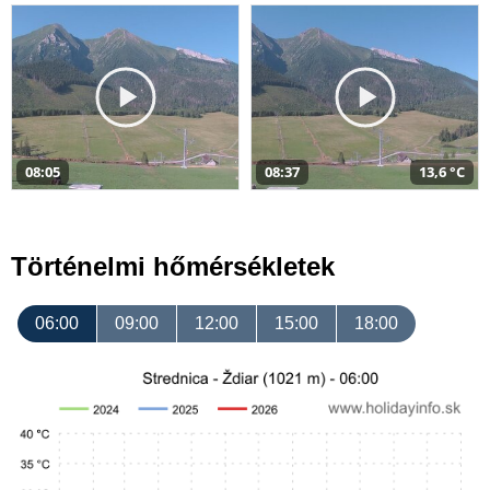
08:05
08:37
13,6 °C
Történelmi hőmérsékletek
06:00
09:00
12:00
15:00
18:00