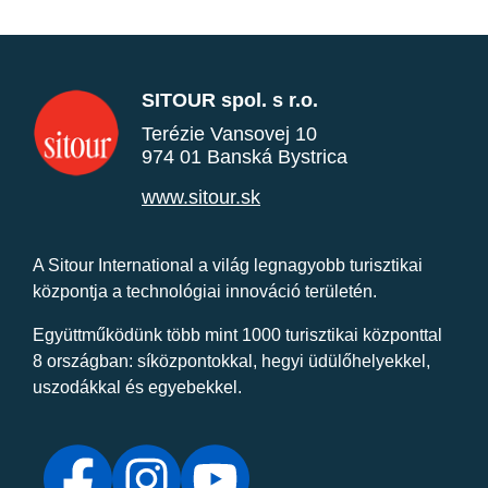
SITOUR spol. s r.o.
Terézie Vansovej 10
974 01 Banská Bystrica
www.sitour.sk
A Sitour International a világ legnagyobb turisztikai
központja a technológiai innováció területén.
Együttműködünk több mint 1000 turisztikai központtal
8 országban: síközpontokkal, hegyi üdülőhelyekkel,
uszodákkal és egyebekkel.