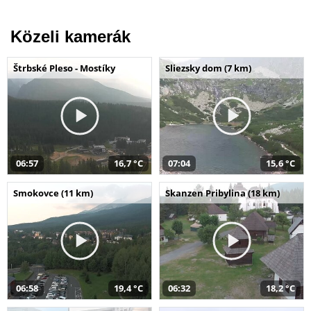
Közeli kamerák
Štrbské Pleso - Mostíky
Sliezsky dom (7 km)
06:57
16,7 °C
07:04
15,6 °C
Smokovce (11 km)
Skanzen Pribylina (18 km)
06:58
19,4 °C
06:32
18,2 °C