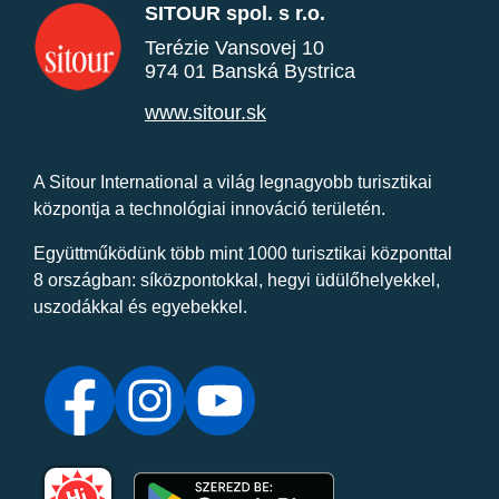
SITOUR spol. s r.o.
Terézie Vansovej 10
974 01 Banská Bystrica
www.sitour.sk
A Sitour International a világ legnagyobb turisztikai
központja a technológiai innováció területén.
Együttműködünk több mint 1000 turisztikai központtal
8 országban: síközpontokkal, hegyi üdülőhelyekkel,
uszodákkal és egyebekkel.