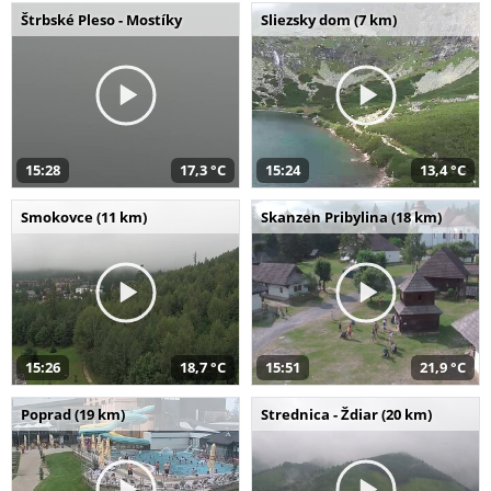
Štrbské Pleso - Mostíky
Sliezsky dom (7 km)
15:28
17,3 °C
15:24
13,4 °C
Smokovce (11 km)
Skanzen Pribylina (18 km)
15:26
18,7 °C
15:51
21,9 °C
Poprad (19 km)
Strednica - Ždiar (20 km)