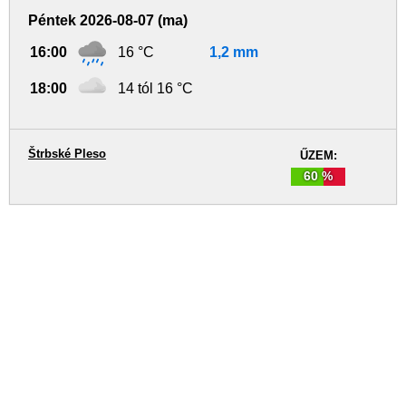
Péntek 2026-08-07 (ma)
16:00
16 °C
1,2 mm
18:00
14 tól 16 °C
Štrbské Pleso
ŰZEM:
60 %