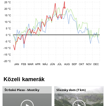
Közeli kamerák
Štrbské Pleso - Mostíky
Sliezsky dom (7 km)