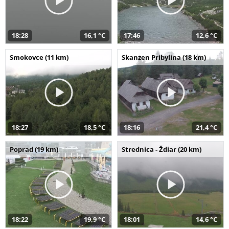
18:28
16,1 °C
17:46
12,6 °C
Smokovce (11 km)
Skanzen Pribylina (18 km)
18:27
18,5 °C
18:16
21,4 °C
Poprad (19 km)
Strednica - Ždiar (20 km)
18:22
19,9 °C
18:01
14,6 °C