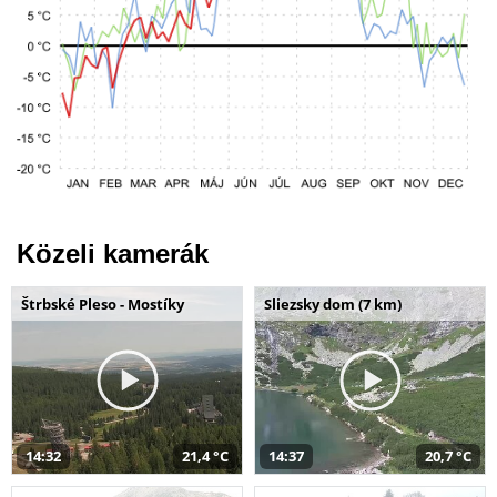
Közeli kamerák
Štrbské Pleso - Mostíky
Sliezsky dom (7 km)
14:32
21,4 °C
14:37
20,7 °C