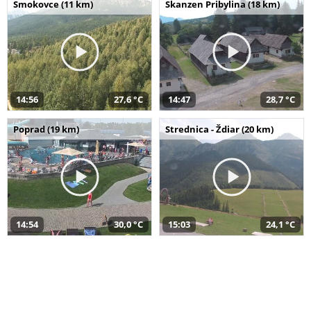
Smokovce (11 km)
Skanzen Pribylina (18 km)
14:56
27,6 °C
14:47
28,7 °C
Poprad (19 km)
Strednica - Ždiar (20 km)
14:54
30,0 °C
15:03
24,1 °C