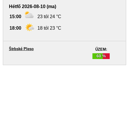
Hétfő 2026-08-10 (ma)
15:00
23 tól 24 °C
18:00
18 tól 23 °C
Štrbské Pleso
ŰZEM:
60 %