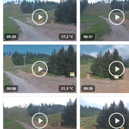
05:29
17,2 °C
06:31
09:06
21,3 °C
09:38