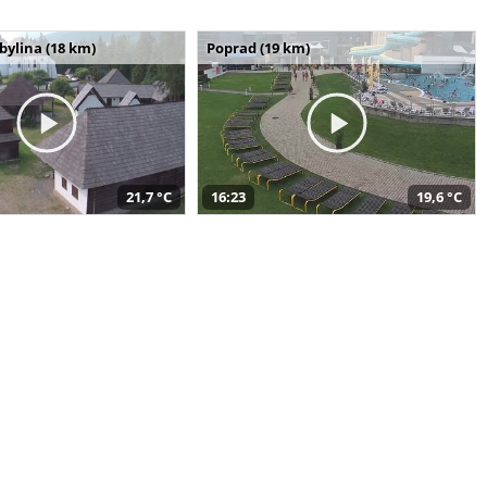
bylina (18 km)
Poprad (19 km)
21,7 °C
16:23
19,6 °C