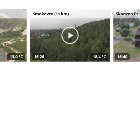
Smokovce (11 km)
Skanzen Pri
13,0 °C
16:26
18,4 °C
16:40