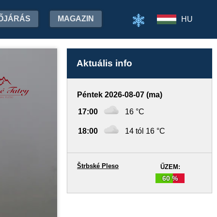
ŐJÁRÁS
MAGAZIN
HU
Aktuális info
Péntek 2026-08-07 (ma)
17:00
16 °C
18:00
14 tól 16 °C
Štrbské Pleso
ŰZEM:
60 %