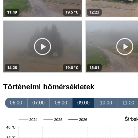
11:49
19,5 °C
12:23
14:28
19,8 °C
15:01
Történelmi hőmérsékletek
06:00
07:00
08:00
09:00
10:00
11:00