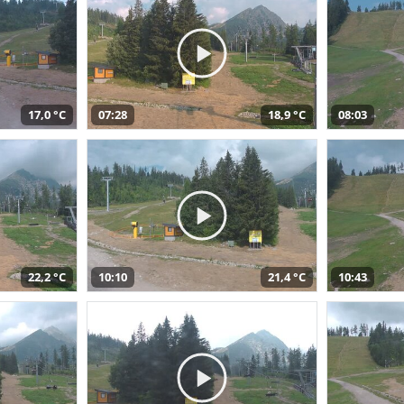
17,0 °C
07:28
18,9 °C
08:03
22,2 °C
10:10
21,4 °C
10:43