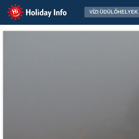
Holiday Info
VÍZI ÜDÜLŐHELYEK