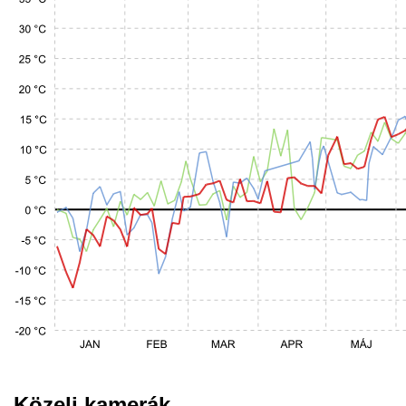
Közeli kamerák