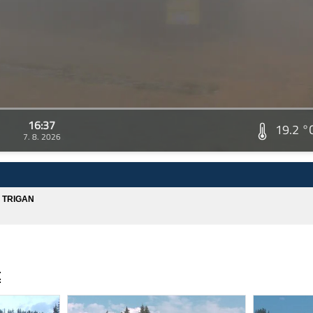
16:37
19.2 °
7. 8. 2026
A TRIGAN
t