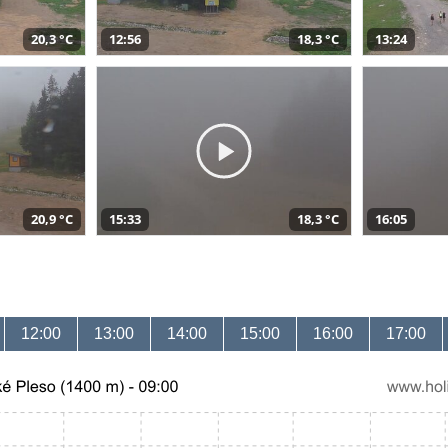
20,3 °C
12:56
18,3 °C
13:24
20,9 °C
15:33
18,3 °C
16:05
12:00
13:00
14:00
15:00
16:00
17:00