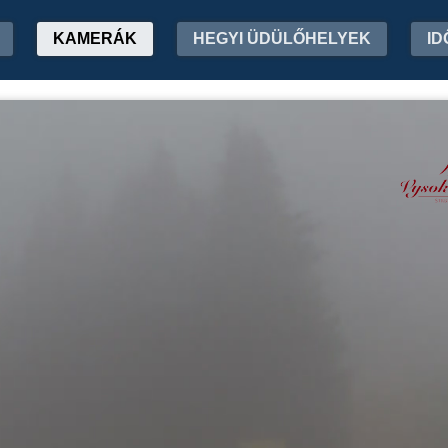
KAMERÁK
HEGYI ÜDÜLŐHELYEK
ID