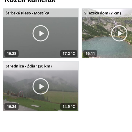
Štrbské Pleso - Mostíky
Sliezsky dom (7 km)
16:28
17,2 °C
16:11
Strednica - Ždiar (20 km)
16:24
14,5 °C