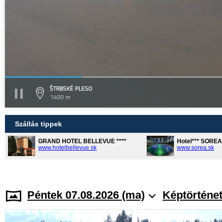
ŠTRBSKÉ PLESO
1400 m
Szállás tippek
GRAND HOTEL BELLEVUE ****
Hotel*** SORE
www.hotelbellevue.sk
www.sorea.sk
Péntek 07.08.2026 (ma)
Képtörténe