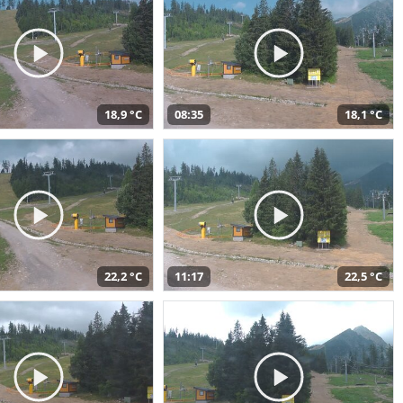
18,9 °C
08:35
18,1 °C
22,2 °C
11:17
22,5 °C