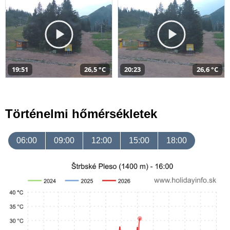
19:51
26,5 °C
20:23
26,6 °C
Történelmi hőmérsékletek
06:00
09:00
12:00
15:00
18:00