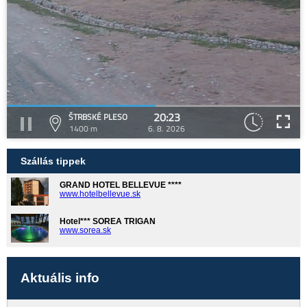
20:23
ŠTRBSKÉ PLESO
1400 m
6. 8. 2026
Szállás tippek
GRAND HOTEL BELLEVUE ****
www.hotelbellevue.sk
Hotel*** SOREA TRIGAN
www.sorea.sk
Aktuális info