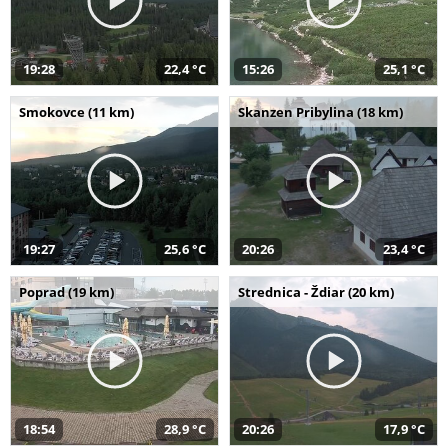
19:28
22,4 °C
15:26
25,1 °C
Smokovce (11 km)
Skanzen Pribylina (18 km)
19:27
25,6 °C
20:26
23,4 °C
Poprad (19 km)
Strednica - Ždiar (20 km)
18:54
28,9 °C
20:26
17,9 °C