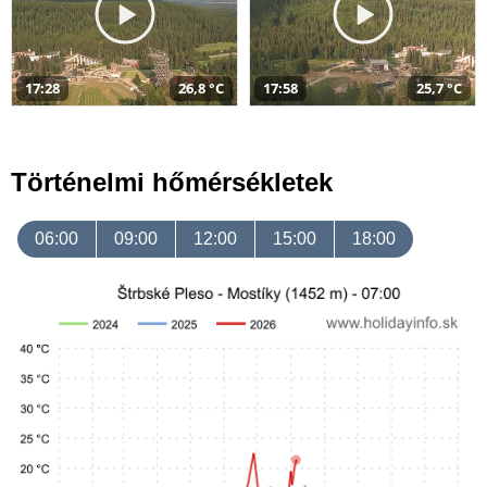
17:28
26,8 °C
17:58
25,7 °C
Történelmi hőmérsékletek
06:00
09:00
12:00
15:00
18:00