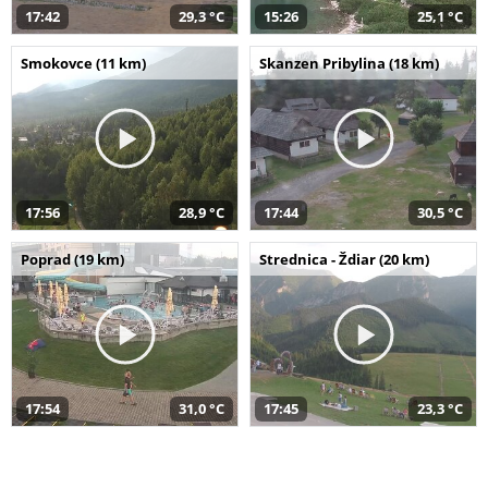
17:42
29,3 °C
15:26
25,1 °C
Smokovce (11 km)
Skanzen Pribylina (18 km)
17:56
28,9 °C
17:44
30,5 °C
Poprad (19 km)
Strednica - Ždiar (20 km)
17:54
31,0 °C
17:45
23,3 °C