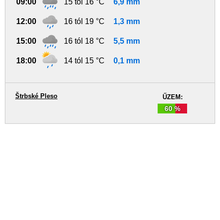
09:00
15 tól 16 °C
6,9 mm
12:00
16 tól 19 °C
1,3 mm
15:00
16 tól 18 °C
5,5 mm
18:00
14 tól 15 °C
0,1 mm
Štrbské Pleso
ŰZEM:
60 %