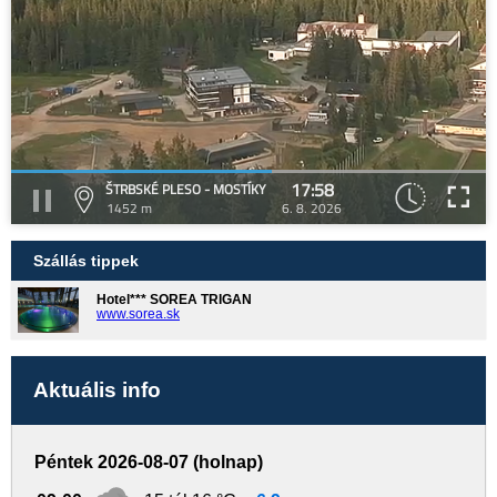
17:58
ŠTRBSKÉ PLESO - MOSTÍKY
1452 m
6. 8. 2026
Szállás tippek
Hotel*** SOREA TRIGAN
www.sorea.sk
Aktuális info
Péntek 2026-08-07 (holnap)