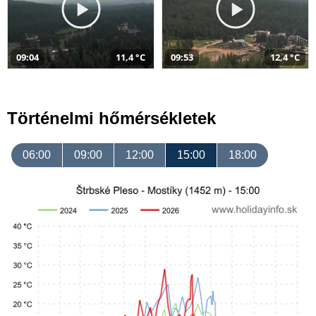
09:04
11,4 °C
09:53
12,4 °C
Történelmi hőmérsékletek
06:00
09:00
12:00
15:00
18:00