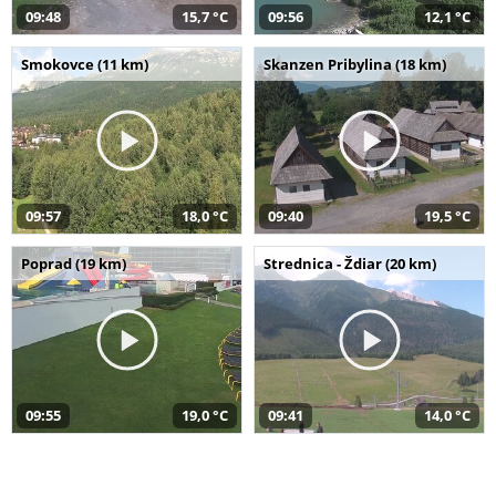
09:48
15,7 °C
09:56
12,1 °C
Smokovce (11 km)
Skanzen Pribylina (18 km)
09:57
18,0 °C
09:40
19,5 °C
Poprad (19 km)
Strednica - Ždiar (20 km)
09:55
19,0 °C
09:41
14,0 °C