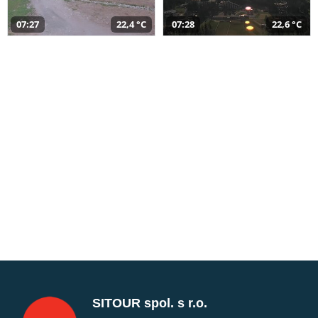
07:27
22,4 °C
07:28
22,6 °C
SITOUR spol. s r.o.