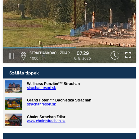
07:29
STRACHANKOVO - ŽDIAR
1000 m
6. 8. 2026
Szállás tippek
Wellness Penzión*** Strachan
strachanresort.sk
Grand Hotel**** Bachledka Strachan
strachanresort.sk
Chalet Strachan Ždiar
www.chaletstrachan.sk