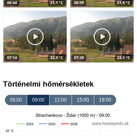
06:44
21,1 °C
06:59
21,6 °C
07:14
22,3 °C
07:29
23,1 °C
Történelmi hőmérsékletek
06:00
09:00
12:00
15:00
18:00