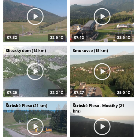
07:32
22,6 °C
07:12
23,5 °C
Sliezsky dom (14 km)
Smokovce (15 km)
07:26
22,2 °C
07:27
25,0 °C
Štrbské Pleso (21 km)
Štrbské Pleso - Mostíky (21
km)