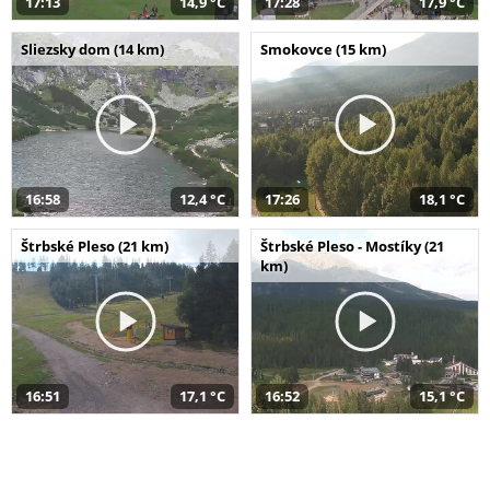
17:13
14,9 °C
17:28
17,9 °C
Sliezsky dom (14 km)
Smokovce (15 km)
16:58
12,4 °C
17:26
18,1 °C
Štrbské Pleso (21 km)
Štrbské Pleso - Mostíky (21
km)
16:51
17,1 °C
16:52
15,1 °C