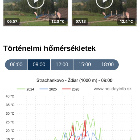
06:57
12,3 °C
07:13
12,4 °C
Történelmi hőmérsékletek
06:00
09:00
12:00
15:00
18:00