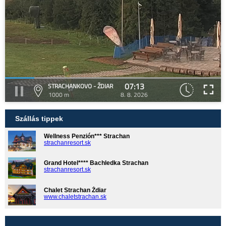
07:13
STRACHANKOVO - ŽDIAR
1000 m
8. 8. 2026
Szállás tippek
Wellness Penzión*** Strachan
strachanresort.sk
Grand Hotel**** Bachledka Strachan
strachanresort.sk
Chalet Strachan Ždiar
www.chaletstrachan.sk