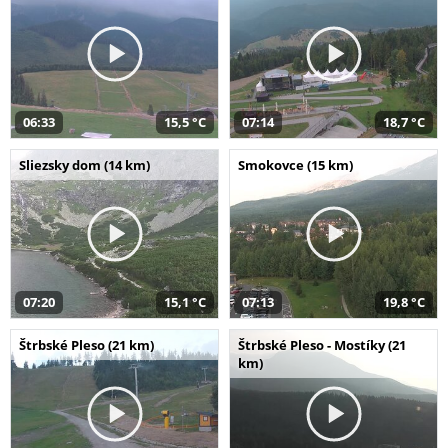
06:33
15,5 °C
07:14
18,7 °C
Sliezsky dom (14 km)
Smokovce (15 km)
07:20
15,1 °C
07:13
19,8 °C
Štrbské Pleso (21 km)
Štrbské Pleso - Mostíky (21
km)