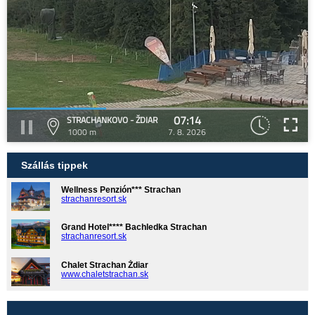
07:14
STRACHANKOVO - ŽDIAR
1000 m
7. 8. 2026
Szállás tippek
Wellness Penzión*** Strachan
strachanresort.sk
Grand Hotel**** Bachledka Strachan
strachanresort.sk
Chalet Strachan Ždiar
www.chaletstrachan.sk