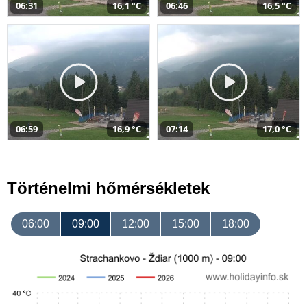
06:31
16,1 °C
06:46
16,5 °C
06:59
16,9 °C
07:14
17,0 °C
Történelmi hőmérsékletek
06:00
09:00
12:00
15:00
18:00