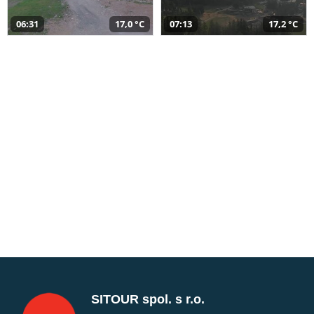
06:31
17,0 °C
07:13
17,2 °C
SITOUR spol. s r.o.