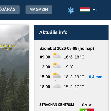
ŐJÁRÁS
MAGAZIN
HU
Aktuális info
Szombat 2026-08-08 (holnap)
09:00
16 tól 18 °C
12:00
19 °C
15:00
18 tól 19 °C
0,4 mm
18:00
15 tól 17 °C
STRACHAN CENTRUM
ŰZEM:
50 %