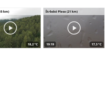
15 km)
Štrbské Pleso (21 km)
18,2 °C
19:19
17,3 °C