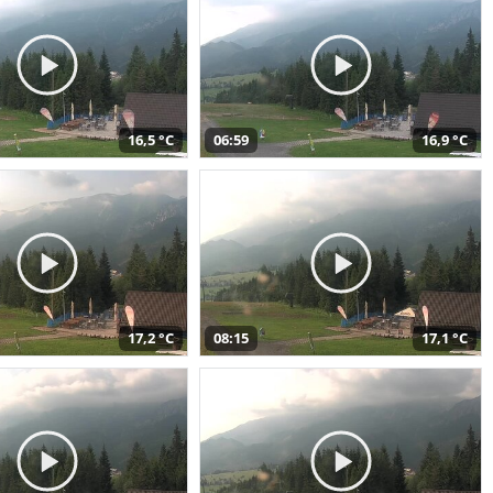
16,5 °C
06:59
16,9 °C
17,2 °C
08:15
17,1 °C