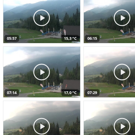
05:57
15,3 °C
06:15
07:14
17,0 °C
07:29