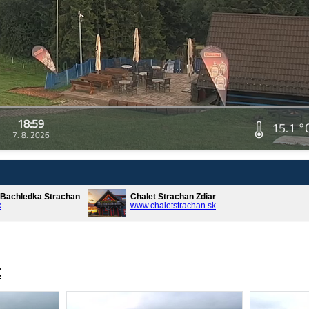
18:59
15.1 °
7. 8. 2026
* Bachledka Strachan
Chalet Strachan Ždiar
k
www.chaletstrachan.sk
t