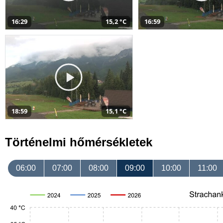
16:29
15,2 °C
16:59
18:59
15,1 °C
Történelmi hőmérsékletek
06:00
07:00
08:00
09:00
10:00
11:00