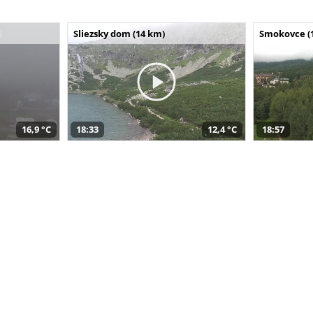
Sliezsky dom (14 km)
Smokovce (
16,9 °C
18:33
12,4 °C
18:57