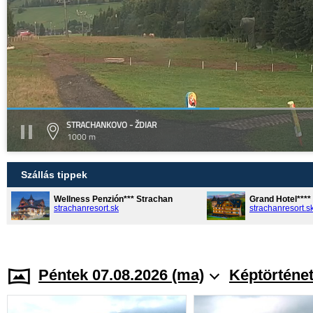
STRACHANKOVO - ŽDIAR
1000 m
Szállás tippek
Wellness Penzión*** Strachan
Grand Hotel***
strachanresort.sk
strachanresort.s
Péntek 07.08.2026 (ma)
Képtörténe