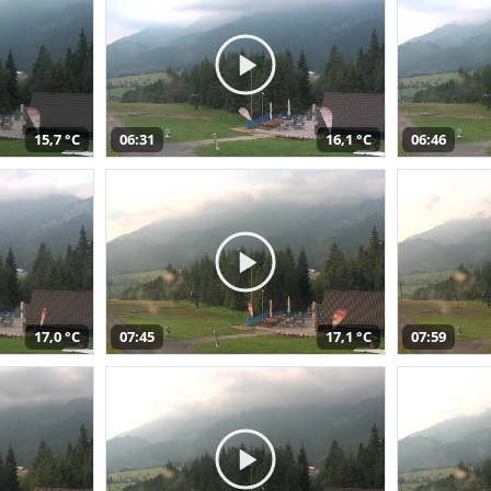
15,7 °C
06:31
16,1 °C
06:46
17,0 °C
07:45
17,1 °C
07:59