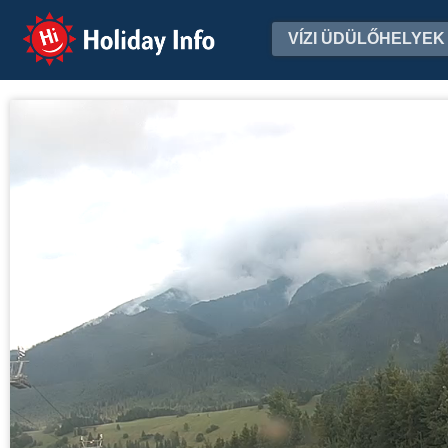
Holiday Info
VÍZI ÜDÜLŐHELYEK