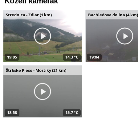
Közeli kamerák
Strednica - Ždiar (1 km)
Bachledova dolina (4 km)
19:05
14,3 °C
19:04
Štrbské Pleso - Mostíky (21 km)
18:58
15,7 °C