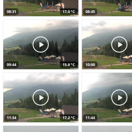
08:31
17,0 °C
08:45
09:44
15,8 °C
10:00
11:34
17,2 °C
11:44