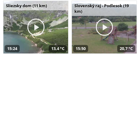
Sliezsky dom (11 km)
Slovenský raj - Podlesok (19
km)
15:24
13,4 °C
15:50
20,7 °C