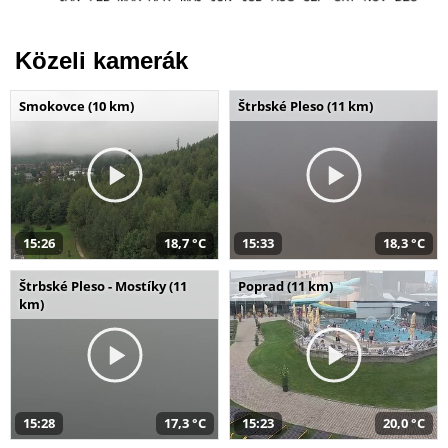
Közeli kamerák
Smokovce (10 km)
Štrbské Pleso (11 km)
15:26
18,7 °C
15:33
18,3 °C
Štrbské Pleso - Mostíky (11
Poprad (11 km)
km)
15:28
17,3 °C
15:23
20,0 °C