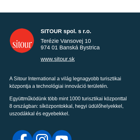
SITOUR spol. s r.o.
Terézie Vansovej 10
974 01 Banská Bystrica
www.sitour.sk
A Sitour International a világ legnagyobb turisztikai
központja a technológiai innováció területén.
Együttműködünk több mint 1000 turisztikai központtal
8 országban: síközpontokkal, hegyi üdülőhelyekkel,
uszodákkal és egyebekkel.