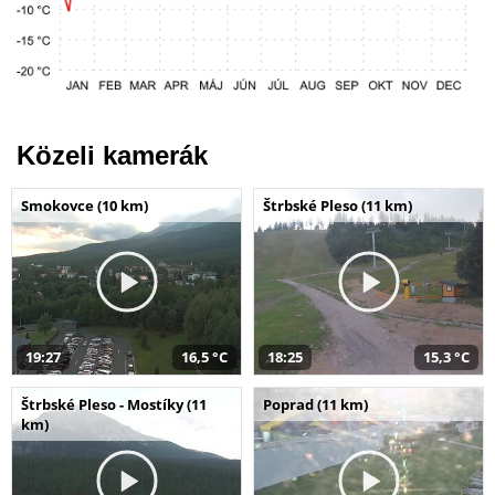
Közeli kamerák
Smokovce (10 km)
Štrbské Pleso (11 km)
19:27
16,5 °C
18:25
15,3 °C
Štrbské Pleso - Mostíky (11
Poprad (11 km)
km)