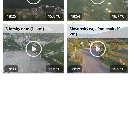
18:25
15,0 °C
18:54
18,7 °C
Sliezsky dom (11 km)
Slovenský raj - Podlesok (19
km)
18:33
11,6 °C
19:15
19,0 °C