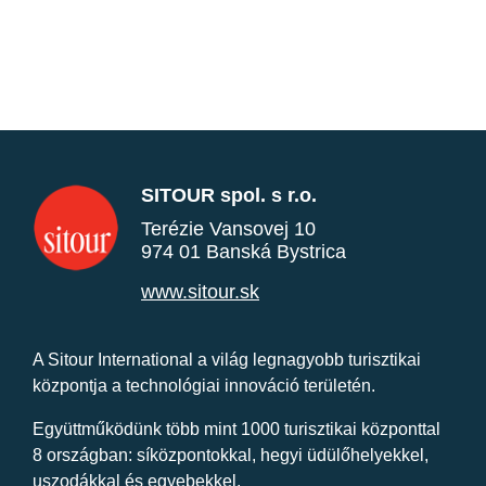
SITOUR spol. s r.o.
Terézie Vansovej 10
974 01 Banská Bystrica
www.sitour.sk
A Sitour International a világ legnagyobb turisztikai
központja a technológiai innováció területén.
Együttműködünk több mint 1000 turisztikai központtal
8 országban: síközpontokkal, hegyi üdülőhelyekkel,
uszodákkal és egyebekkel.