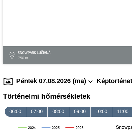
SNOWPARK LUČIVNÁ
750 m
Péntek 07.08.2026 (ma)
Képtörténe
Történelmi hőmérsékletek
06:00
07:00
08:00
09:00
10:00
11:00