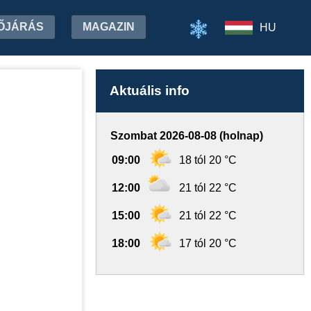
ŐJÁRÁS
MAGAZIN
HU
Aktuális info
Szombat 2026-08-08 (holnap)
09:00
18 tól 20 °C
12:00
21 tól 22 °C
15:00
21 tól 22 °C
18:00
17 tól 20 °C