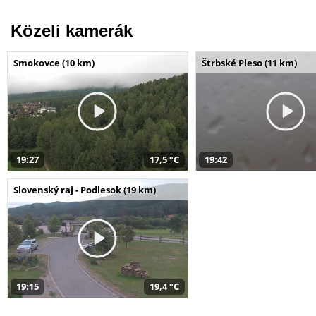
Közeli kamerák
Smokovce (10 km)
Štrbské Pleso (11 km)
19:27
17,5 °C
19:42
Slovenský raj - Podlesok (19 km)
19:15
19,4 °C