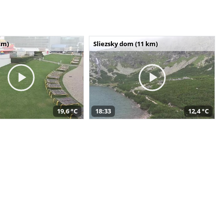
km)
Sliezsky dom (11 km)
19,6 °C
18:33
12,4 °C