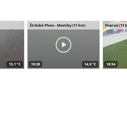
Štrbské Pleso - Mostíky (11 km)
Poprad (11 
15,1 °C
19:28
14,9 °C
18:54