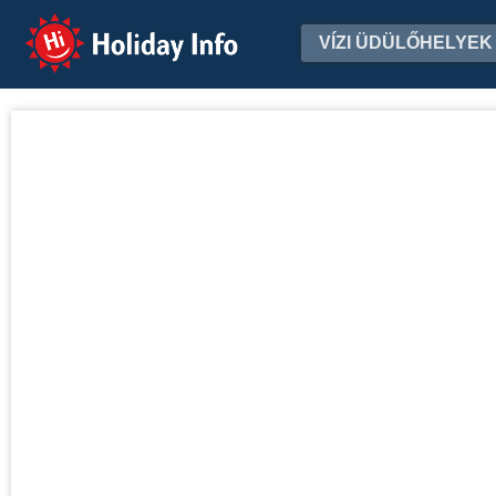
Holiday Info
VÍZI ÜDÜLŐHELYEK