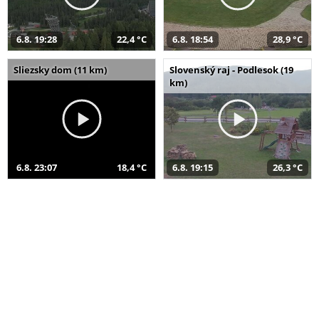
6.8. 19:28
22,4 °C
6.8. 18:54
28,9 °C
Sliezsky dom (11 km)
Slovenský raj - Podlesok (19
km)
6.8. 23:07
18,4 °C
6.8. 19:15
26,3 °C