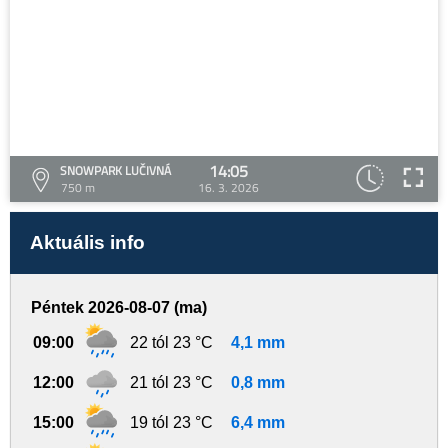
14:05
SNOWPARK LUČIVNÁ
750 m
16. 3. 2026
Aktuális info
Péntek 2026-08-07 (ma)
09:00
22 tól 23 °C
4,1 mm
12:00
21 tól 23 °C
0,8 mm
15:00
19 tól 23 °C
6,4 mm