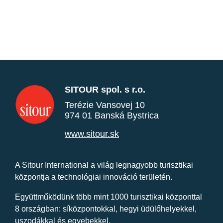
SITOUR spol. s r.o.
Terézie Vansovej 10
974 01 Banská Bystrica
www.sitour.sk
A Sitour International a világ legnagyobb turisztikai
központja a technológiai innováció területén.
Együttműködünk több mint 1000 turisztikai központtal
8 országban: síközpontokkal, hegyi üdülőhelyekkel,
uszodákkal és egyebekkel.