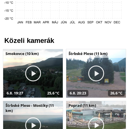
Közeli kamerák
Smokovce (10 km)
Štrbské Pleso (11 km)
6.8. 19:27
25,6 °C
6.8. 20:23
26,6 °C
Štrbské Pleso - Mostíky (11
Poprad (11 km)
km)