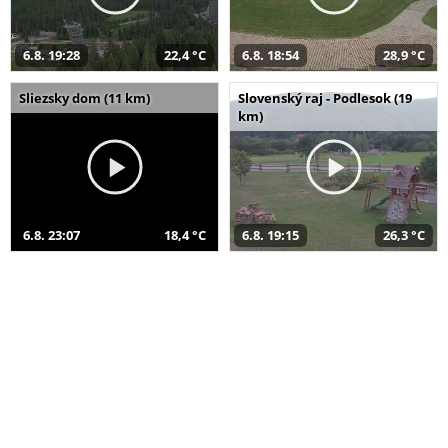
6.8. 19:28
22,4 °C
6.8. 18:54
28,9 °C
Sliezsky dom (11 km)
Slovenský raj - Podlesok (19
km)
6.8. 23:07
18,4 °C
6.8. 19:15
26,3 °C