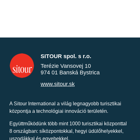
SITOUR spol. s r.o.
Terézie Vansovej 10
974 01 Banská Bystrica
www.sitour.sk
A Sitour International a világ legnagyobb turisztikai
központja a technológiai innováció területén.
Együttműködünk több mint 1000 turisztikai központtal
8 országban: síközpontokkal, hegyi üdülőhelyekkel,
uszodákkal és egyebekkel.