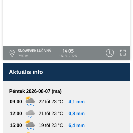
14:05
SNOWPARK LUČIVNÁ
750 m
16. 3. 2026
Aktuális info
Péntek 2026-08-07 (ma)
09:00
22 tól 23 °C
4,1 mm
12:00
21 tól 23 °C
0,8 mm
15:00
19 tól 23 °C
6,4 mm