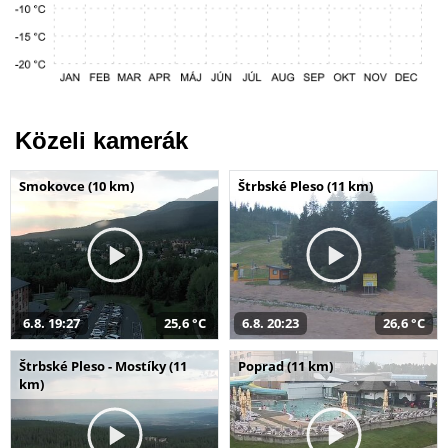
Közeli kamerák
Smokovce (10 km)
Štrbské Pleso (11 km)
6.8. 19:27
25,6 °C
6.8. 20:23
26,6 °C
Štrbské Pleso - Mostíky (11
Poprad (11 km)
km)