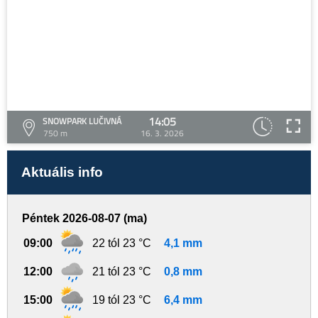
14:05
SNOWPARK LUČIVNÁ
750 m
16. 3. 2026
Aktuális info
Péntek 2026-08-07 (ma)
09:00
22 tól 23 °C
4,1 mm
12:00
21 tól 23 °C
0,8 mm
15:00
19 tól 23 °C
6,4 mm