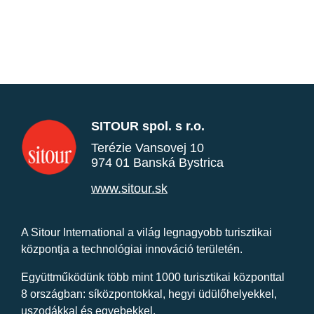
SITOUR spol. s r.o.
Terézie Vansovej 10
974 01 Banská Bystrica
www.sitour.sk
A Sitour International a világ legnagyobb turisztikai
központja a technológiai innováció területén.
Együttműködünk több mint 1000 turisztikai központtal
8 országban: síközpontokkal, hegyi üdülőhelyekkel,
uszodákkal és egyebekkel.