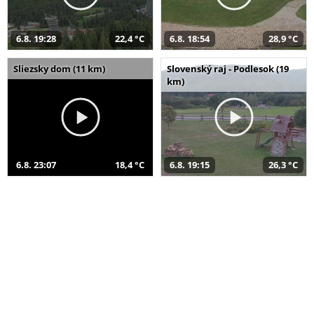
6.8. 19:28
22,4 °C
6.8. 18:54
28,9 °C
Sliezsky dom (11 km)
Slovenský raj - Podlesok (19
km)
6.8. 23:07
18,4 °C
6.8. 19:15
26,3 °C