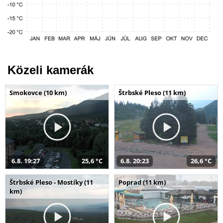
Közeli kamerák
Smokovce (10 km)
Štrbské Pleso (11 km)
6.8. 19:27
25,6 °C
6.8. 20:23
26,6 °C
Štrbské Pleso - Mostíky (11
Poprad (11 km)
km)