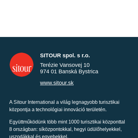
SITOUR spol. s r.o.
Terézie Vansovej 10
974 01 Banská Bystrica
www.sitour.sk
A Sitour International a világ legnagyobb turisztikai
központja a technológiai innováció területén.
Együttműködünk több mint 1000 turisztikai központtal
8 országban: síközpontokkal, hegyi üdülőhelyekkel,
uszodákkal és egyebekkel.