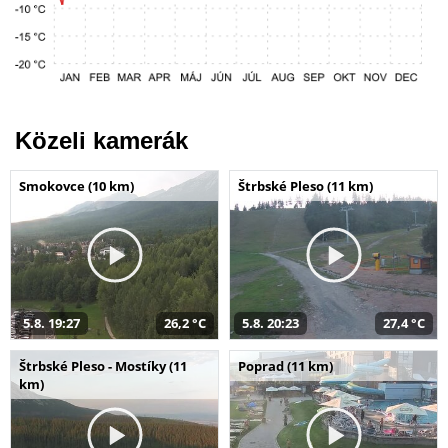
Közeli kamerák
Smokovce (10 km)
Štrbské Pleso (11 km)
5.8. 19:27
26,2 °C
5.8. 20:23
27,4 °C
Štrbské Pleso - Mostíky (11
Poprad (11 km)
km)