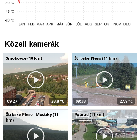
Közeli kamerák
Smokovce (10 km)
Štrbské Pleso (11 km)
09:27
28,8 °C
09:38
27,9 °C
Štrbské Pleso - Mostíky (11
Poprad (11 km)
km)