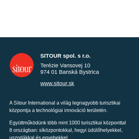
SITOUR spol. s r.o.
Terézie Vansovej 10
974 01 Banská Bystrica
www.sitour.sk
A Sitour International a világ legnagyobb turisztikai
központja a technológiai innováció területén.
Együttműködünk több mint 1000 turisztikai központtal
8 országban: síközpontokkal, hegyi üdülőhelyekkel,
uszodákkal és egyebekkel.