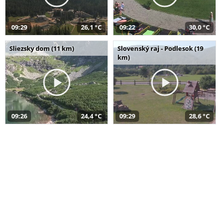
09:29
26,1 °C
09:22
30,0 °C
Sliezsky dom (11 km)
Slovenský raj - Podlesok (19
km)
09:26
24,4 °C
09:29
28,6 °C