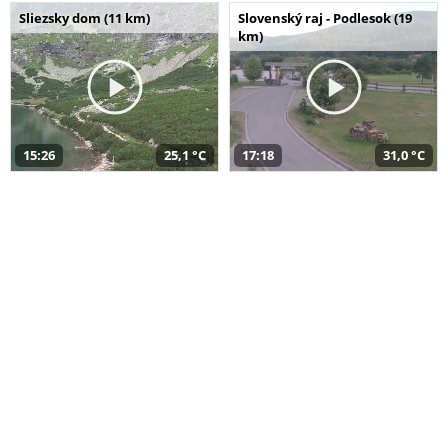
Sliezsky dom (11 km)
Slovenský raj - Podlesok (19
km)
15:26
25,1 °C
17:18
31,0 °C