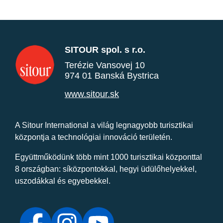
SITOUR spol. s r.o.
Terézie Vansovej 10
974 01 Banská Bystrica
www.sitour.sk
A Sitour International a világ legnagyobb turisztikai
központja a technológiai innováció területén.
Együttműködünk több mint 1000 turisztikai központtal
8 országban: síközpontokkal, hegyi üdülőhelyekkel,
uszodákkal és egyebekkel.