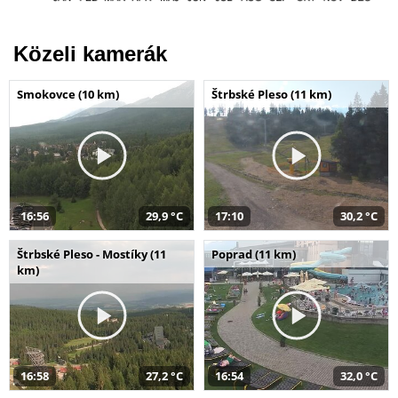
Közeli kamerák
Smokovce (10 km)
Štrbské Pleso (11 km)
16:56
29,9 °C
17:10
30,2 °C
Štrbské Pleso - Mostíky (11
Poprad (11 km)
km)
16:58
27,2 °C
16:54
32,0 °C