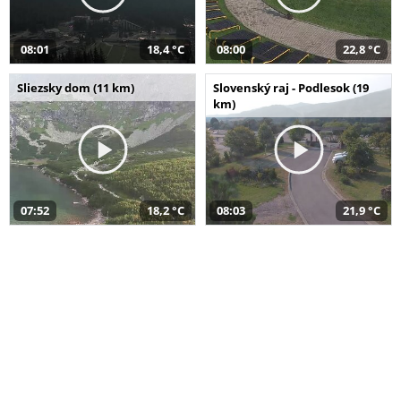
08:01
18,4 °C
08:00
22,8 °C
Sliezsky dom (11 km)
Slovenský raj - Podlesok (19
km)
07:52
18,2 °C
08:03
21,9 °C