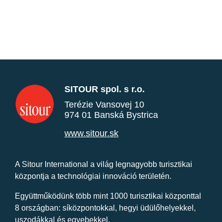
SITOUR spol. s r.o.
Terézie Vansovej 10
974 01 Banská Bystrica
www.sitour.sk
A Sitour International a világ legnagyobb turisztikai
központja a technológiai innováció területén.
Együttműködünk több mint 1000 turisztikai központtal
8 országban: síközpontokkal, hegyi üdülőhelyekkel,
uszodákkal és egyebekkel.