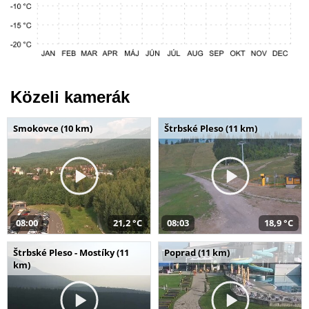
Közeli kamerák
Smokovce (10 km)
Štrbské Pleso (11 km)
08:00
21,2 °C
08:03
18,9 °C
Štrbské Pleso - Mostíky (11
Poprad (11 km)
km)