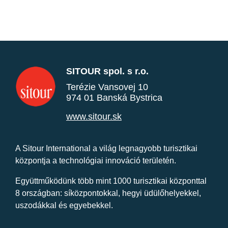
SITOUR spol. s r.o.
Terézie Vansovej 10
974 01 Banská Bystrica
www.sitour.sk
A Sitour International a világ legnagyobb turisztikai
központja a technológiai innováció területén.
Együttműködünk több mint 1000 turisztikai központtal
8 országban: síközpontokkal, hegyi üdülőhelyekkel,
uszodákkal és egyebekkel.