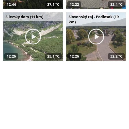
12:44
27,1 °C
12:22
32,4 °C
Sliezsky dom (11 km)
Slovenský raj - Podlesok (19
km)
12:26
25,1 °C
12:26
32,2 °C