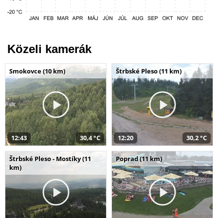
Közeli kamerák
Smokovce (10 km)
Štrbské Pleso (11 km)
12:43
30,4 °C
12:20
30,2 °C
Štrbské Pleso - Mostíky (11
Poprad (11 km)
km)