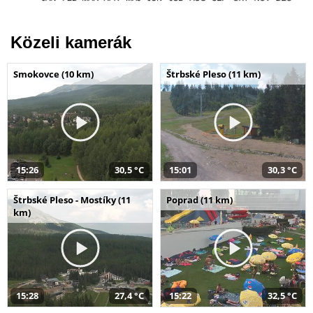
Közeli kamerák
Smokovce (10 km)
Štrbské Pleso (11 km)
15:26
30,5 °C
15:01
30,3 °C
Štrbské Pleso - Mostíky (11
Poprad (11 km)
km)
15:28
27,4 °C
15:22
32,5 °C