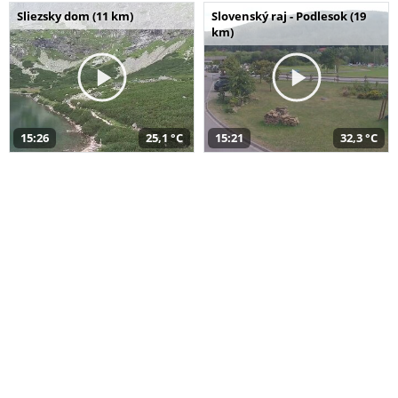
Sliezsky dom (11 km)
Slovenský raj - Podlesok (19
km)
15:26
25,1 °C
15:21
32,3 °C