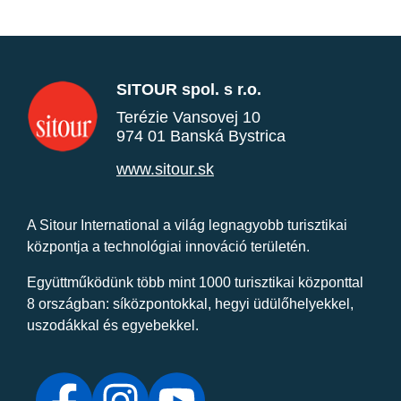
SITOUR spol. s r.o.
Terézie Vansovej 10
974 01 Banská Bystrica
www.sitour.sk
A Sitour International a világ legnagyobb turisztikai
központja a technológiai innováció területén.
Együttműködünk több mint 1000 turisztikai központtal
8 országban: síközpontokkal, hegyi üdülőhelyekkel,
uszodákkal és egyebekkel.