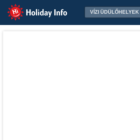
Holiday Info
VÍZI ÜDÜLŐHELYEK