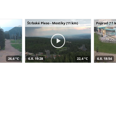
Štrbské Pleso - Mostíky (11 km)
Poprad (11 
26,6 °C
6.8. 19:28
22,4 °C
6.8. 18:54