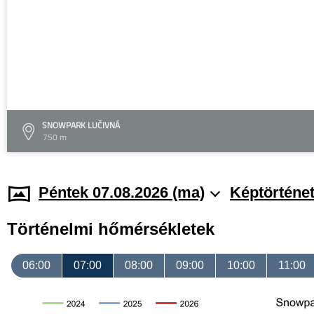
SNOWPARK LUČIVNÁ
750 m
Péntek 07.08.2026 (ma)
Képtörténe
Történelmi hőmérsékletek
06:00
07:00
08:00
09:00
10:00
11:00