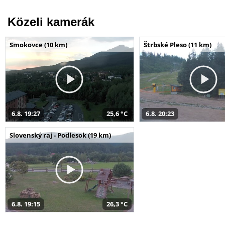
Közeli kamerák
Smokovce (10 km)
Štrbské Pleso (11 km)
6.8. 19:27
25,6 °C
6.8. 20:23
Slovenský raj - Podlesok (19 km)
6.8. 19:15
26,3 °C