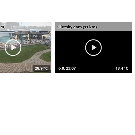
km)
Sliezsky dom (11 km)
28,9 °C
6.8. 23:07
18,4 °C