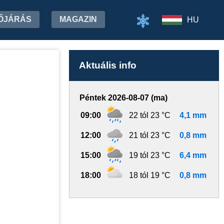
ŐJÁRÁS
MAGAZIN
HU
Aktuális info
Péntek 2026-08-07 (ma)
09:00
22 tól 23 °C
4,1 mm
12:00
21 tól 23 °C
0,8 mm
15:00
19 tól 23 °C
6,4 mm
18:00
18 tól 19 °C
0,8 mm