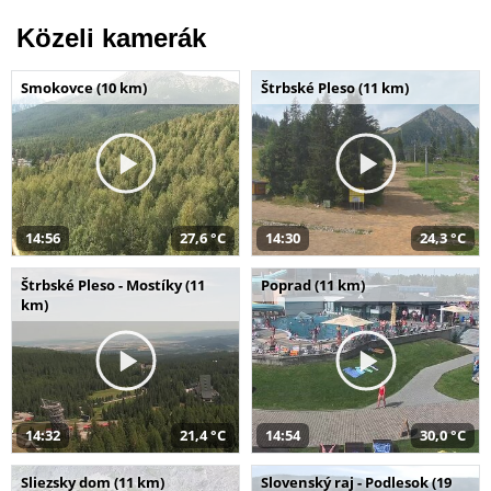
Közeli kamerák
Smokovce (10 km)
Štrbské Pleso (11 km)
14:56
27,6 °C
14:30
24,3 °C
Štrbské Pleso - Mostíky (11
Poprad (11 km)
km)
14:32
21,4 °C
14:54
30,0 °C
Sliezsky dom (11 km)
Slovenský raj - Podlesok (19