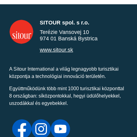
SITOUR spol. s r.o.
Terézie Vansovej 10
974 01 Banská Bystrica
www.sitour.sk
A Sitour International a világ legnagyobb turisztikai
központja a technológiai innováció területén.
Együttműködünk több mint 1000 turisztikai központtal
8 országban: síközpontokkal, hegyi üdülőhelyekkel,
uszodákkal és egyebekkel.