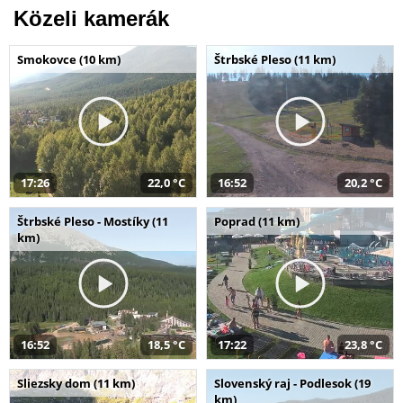
Közeli kamerák
Smokovce (10 km)
Štrbské Pleso (11 km)
17:26
22,0 °C
16:52
20,2 °C
Štrbské Pleso - Mostíky (11
Poprad (11 km)
km)
16:52
18,5 °C
17:22
23,8 °C
Sliezsky dom (11 km)
Slovenský raj - Podlesok (19
km)