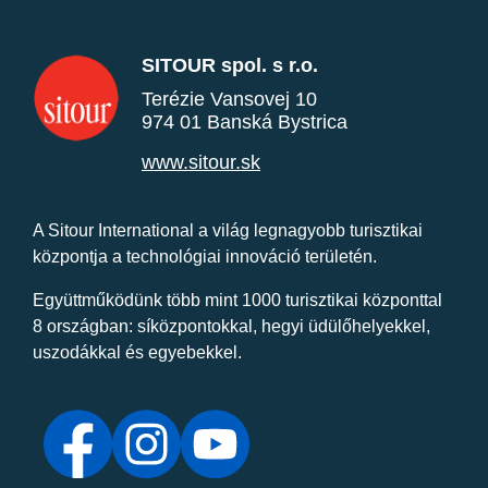
SITOUR spol. s r.o.
Terézie Vansovej 10
974 01 Banská Bystrica
www.sitour.sk
A Sitour International a világ legnagyobb turisztikai
központja a technológiai innováció területén.
Együttműködünk több mint 1000 turisztikai központtal
8 országban: síközpontokkal, hegyi üdülőhelyekkel,
uszodákkal és egyebekkel.