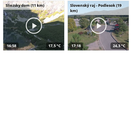
Sliezsky dom (11 km)
Slovenský raj - Podlesok (19
km)
16:58
17,5 °C
17:18
24,3 °C