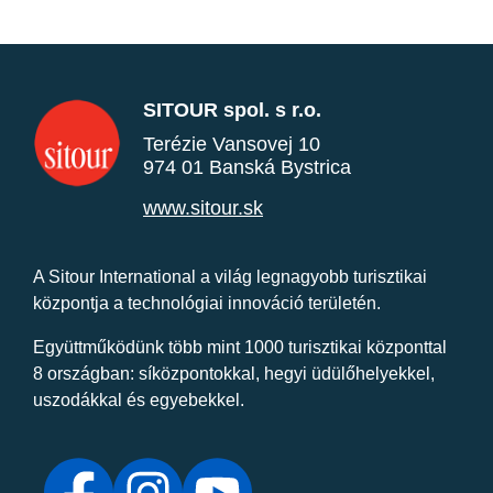
SITOUR spol. s r.o.
Terézie Vansovej 10
974 01 Banská Bystrica
www.sitour.sk
A Sitour International a világ legnagyobb turisztikai
központja a technológiai innováció területén.
Együttműködünk több mint 1000 turisztikai központtal
8 országban: síközpontokkal, hegyi üdülőhelyekkel,
uszodákkal és egyebekkel.