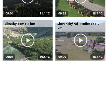
09:04
11,1 °C
09:22
18,1 °C
Sliezsky dom (11 km)
Slovenský raj - Podlesok (19
km)
09:08
19,5 °C
09:29
18,3 °C