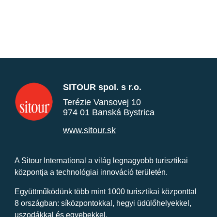
SITOUR spol. s r.o.
Terézie Vansovej 10
974 01 Banská Bystrica
www.sitour.sk
A Sitour International a világ legnagyobb turisztikai
központja a technológiai innováció területén.
Együttműködünk több mint 1000 turisztikai központtal
8 országban: síközpontokkal, hegyi üdülőhelyekkel,
uszodákkal és egyebekkel.