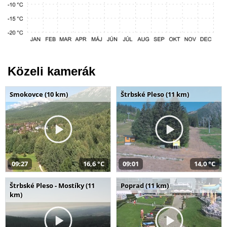
Közeli kamerák
Smokovce (10 km)
Štrbské Pleso (11 km)
09:27
16,6 °C
09:01
14,0 °C
Štrbské Pleso - Mostíky (11
Poprad (11 km)
km)