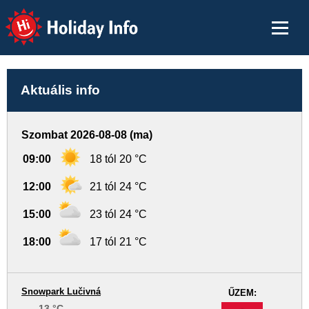
Holiday Info
Aktuális info
Szombat 2026-08-08 (ma)
09:00
18 tól 20 °C
12:00
21 tól 24 °C
15:00
23 tól 24 °C
18:00
17 tól 21 °C
Snowpark Lučivná
ŰZEM:
13 °C
-