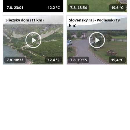
7.8. 23:01
12,2 °C
7.8. 18:54
19,6 °C
Sliezsky dom (11 km)
Slovenský raj - Podlesok (19
km)
7.8. 18:33
12,4 °C
7.8. 19:15
19,4 °C