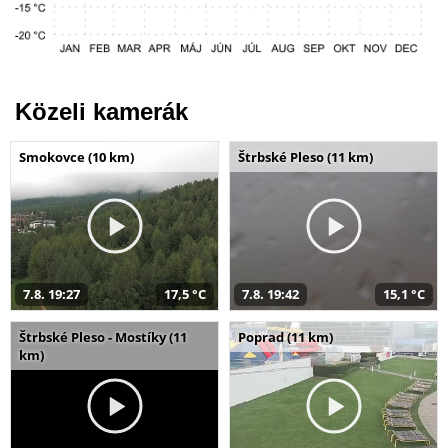
Közeli kamerák
Smokovce (10 km)
Štrbské Pleso (11 km)
7.8. 19:27
17,5 °C
7.8. 19:42
15,1 °C
Štrbské Pleso - Mostíky (11
Poprad (11 km)
km)