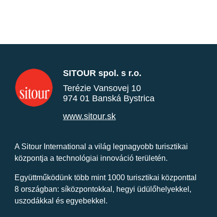
SITOUR spol. s r.o.
Terézie Vansovej 10
974 01 Banská Bystrica
www.sitour.sk
A Sitour International a világ legnagyobb turisztikai
központja a technológiai innováció területén.
Együttműködünk több mint 1000 turisztikai központtal
8 országban: síközpontokkal, hegyi üdülőhelyekkel,
uszodákkal és egyebekkel.