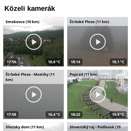
Közeli kamerák
Smokovce (10 km)
Štrbské Pleso (11 km)
17:56
18,8 °C
18:14
18,1 °C
Štrbské Pleso - Mostíky (11
Poprad (11 km)
km)
17:58
16,4 °C
18:22
19,9 °C
Sliezsky dom (11 km)
Slovenský raj - Podlesok (19