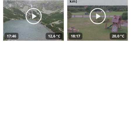
km)
17:46
12,6 °C
18:17
20,0 °C