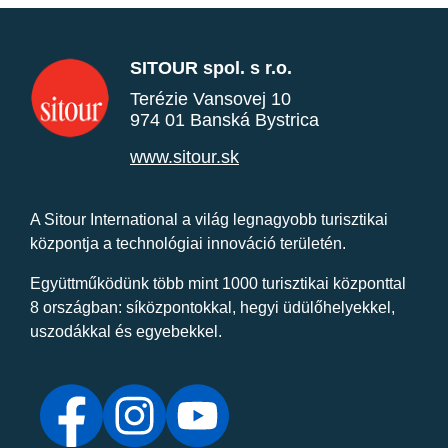
SITOUR spol. s r.o.
Terézie Vansovej 10
974 01 Banská Bystrica
www.sitour.sk
A Sitour International a világ legnagyobb turisztikai
központja a technológiai innováció területén.
Együttműködünk több mint 1000 turisztikai központtal
8 országban: síközpontokkal, hegyi üdülőhelyekkel,
uszodákkal és egyebekkel.