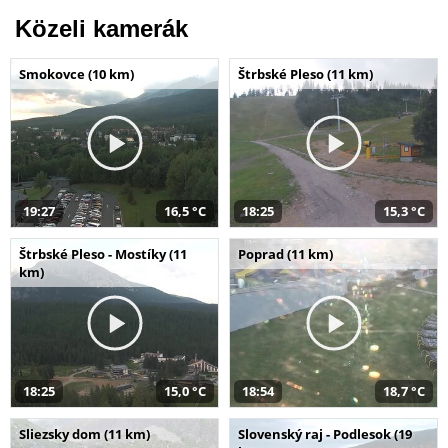
Közeli kamerák
Smokovce (10 km)
Štrbské Pleso (11 km)
19:27
16,5 °C
18:25
15,3 °C
Štrbské Pleso - Mostíky (11
Poprad (11 km)
km)
18:25
15,0 °C
18:54
18,7 °C
Sliezsky dom (11 km)
Slovenský raj - Podlesok (19