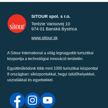
SITOUR spol. s r.o.
Terézie Vansovej 10
974 01 Banská Bystrica
www.sitour.sk
A Sitour International a világ legnagyobb turisztikai
központja a technológiai innováció területén.
Együttműködünk több mint 1000 turisztikai központtal
8 országban: síközpontokkal, hegyi üdülőhelyekkel,
uszodákkal és egyebekkel.