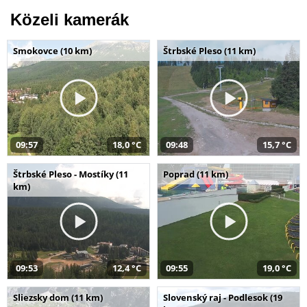
Közeli kamerák
Smokovce (10 km)
Štrbské Pleso (11 km)
09:57
18,0 °C
09:48
15,7 °C
Štrbské Pleso - Mostíky (11
Poprad (11 km)
km)
09:53
12,4 °C
09:55
19,0 °C
Sliezsky dom (11 km)
Slovenský raj - Podlesok (19