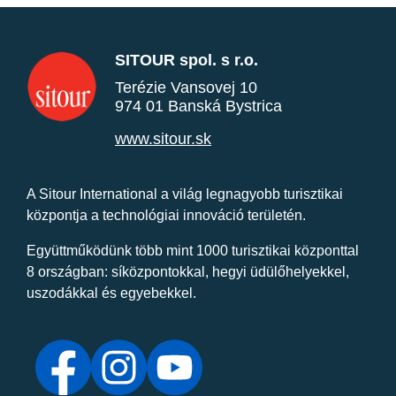
SITOUR spol. s r.o.
Terézie Vansovej 10
974 01 Banská Bystrica
www.sitour.sk
A Sitour International a világ legnagyobb turisztikai
központja a technológiai innováció területén.
Együttműködünk több mint 1000 turisztikai központtal
8 országban: síközpontokkal, hegyi üdülőhelyekkel,
uszodákkal és egyebekkel.