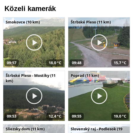
Közeli kamerák
Smokovce (10 km)
Štrbské Pleso (11 km)
09:57
18,0 °C
09:48
15,7 °C
Štrbské Pleso - Mostíky (11
Poprad (11 km)
km)
09:53
12,4 °C
09:55
19,0 °C
Sliezsky dom (11 km)
Slovenský raj - Podlesok (19