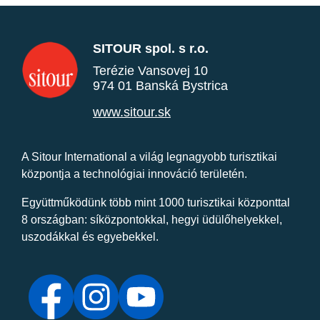
SITOUR spol. s r.o.
Terézie Vansovej 10
974 01 Banská Bystrica
www.sitour.sk
A Sitour International a világ legnagyobb turisztikai
központja a technológiai innováció területén.
Együttműködünk több mint 1000 turisztikai központtal
8 országban: síközpontokkal, hegyi üdülőhelyekkel,
uszodákkal és egyebekkel.