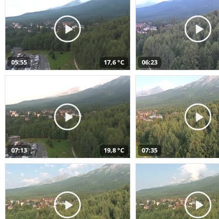
05:55
17,6 °C
06:23
07:13
19,8 °C
07:35