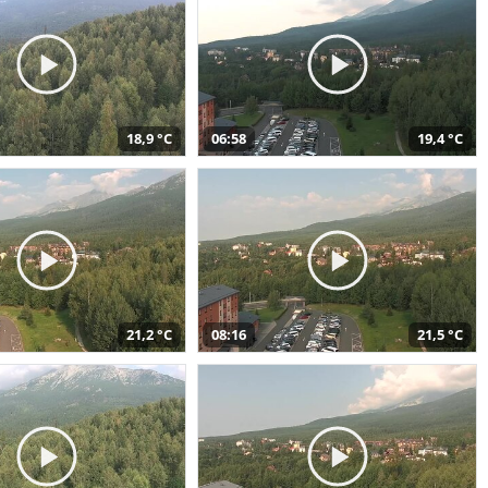
18,9 °C
06:58
19,4 °C
21,2 °C
08:16
21,5 °C