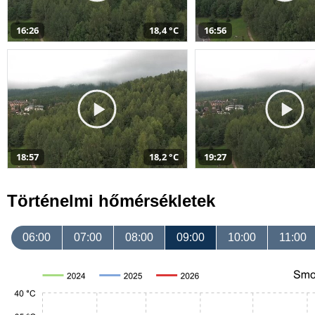
16:26
18,4 °C
16:56
18:57
18,2 °C
19:27
Történelmi hőmérsékletek
06:00
07:00
08:00
09:00
10:00
11:00