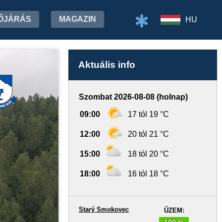
ŐJÁRÁS
MAGAZIN
HU
Aktuális info
Szombat 2026-08-08 (holnap)
09:00
17 tól 19 °C
12:00
20 tól 21 °C
15:00
18 tól 20 °C
18:00
16 tól 18 °C
Starý Smokovec
ŰZEM:
100 %