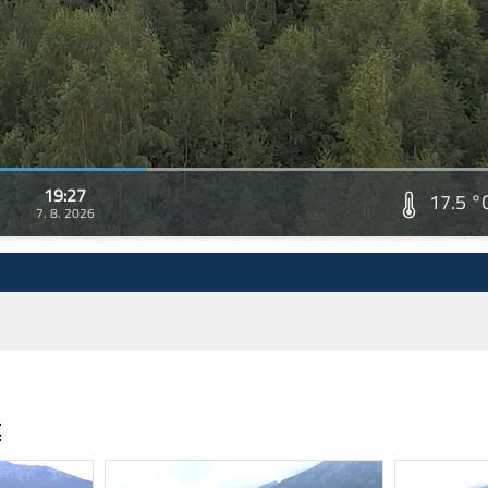
19:27
17.5 °
7. 8. 2026
t