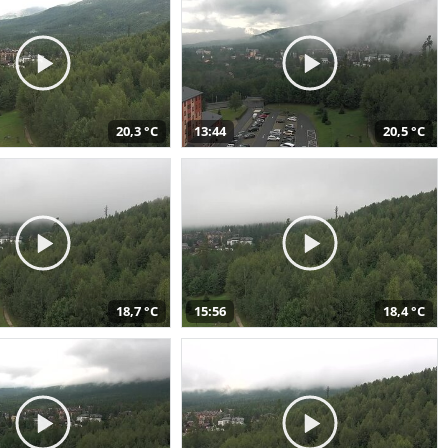
20,3 °C
13:44
20,5 °C
18,7 °C
15:56
18,4 °C