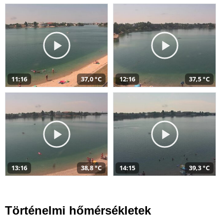
11:16
37,0 °C
12:16
37,5 °C
13:16
38,8 °C
14:15
39,3 °C
Történelmi hőmérsékletek