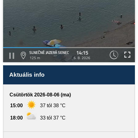
14:15
SLNEČNÉ JAZERÁ SENEC
125 m
6. 8. 2026
Aktuális info
Csütörtök 2026-08-06 (ma)
15:00
37 tól 38 °C
18:00
33 tól 37 °C