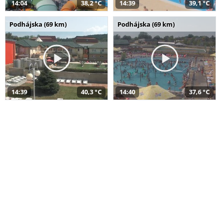
14:04
38,2 °C
14:39
39,1 °C
Podhájska (69 km)
Podhájska (69 km)
14:39
40,3 °C
14:40
37,6 °C