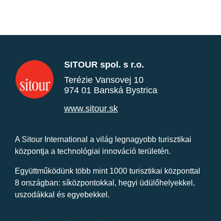
SITOUR spol. s r.o.
Terézie Vansovej 10
974 01 Banská Bystrica
www.sitour.sk
A Sitour International a világ legnagyobb turisztikai
központja a technológiai innováció területén.
Együttműködünk több mint 1000 turisztikai központtal
8 országban: síközpontokkal, hegyi üdülőhelyekkel,
uszodákkal és egyebekkel.