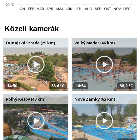
Közeli kamerák
Dunajská Streda (29 km)
Veľký Meder (46 km)
14:50
38,6 °C
14:54
38,2 °C
Poľný Kesov (48 km)
Nové Zámky (62 km)