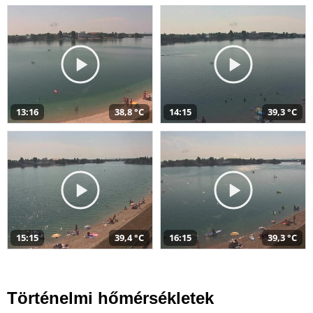
13:16
38,8 °C
14:15
39,3 °C
15:15
39,4 °C
16:15
39,3 °C
Történelmi hőmérsékletek