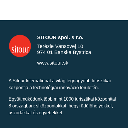
SITOUR spol. s r.o.
Terézie Vansovej 10
974 01 Banská Bystrica
www.sitour.sk
A Sitour International a világ legnagyobb turisztikai
központja a technológiai innováció területén.
Együttműködünk több mint 1000 turisztikai központtal
8 országban: síközpontokkal, hegyi üdülőhelyekkel,
uszodákkal és egyebekkel.