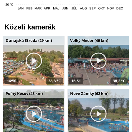
Közeli kamerák
Dunajská Streda (29 km)
Veľký Meder (46 km)
16:50
38,3 °C
16:51
38,2 °C
Poľný Kesov (48 km)
Nové Zámky (62 km)