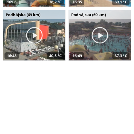
16:06
38,2 °C
16:35
39,1 °C
Podhájska (69 km)
Podhájska (69 km)
16:48
40,5 °C
16:49
37,3 °C