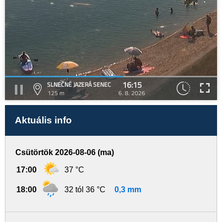
16:15
SLNEČNÉ JAZERÁ SENEC
125 m
6. 8. 2026
Aktuális info
Csütörtök 2026-08-06 (ma)
17:00
37 °C
18:00
32 tól 36 °C
0,3 mm