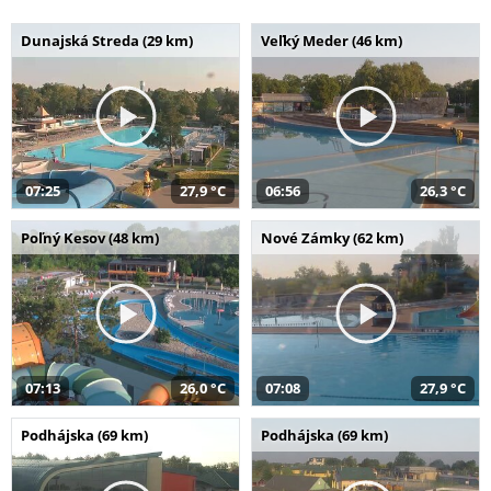
Dunajská Streda (29 km)
Veľký Meder (46 km)
07:25
27,9 °C
06:56
26,3 °C
Poľný Kesov (48 km)
Nové Zámky (62 km)
07:13
26,0 °C
07:08
27,9 °C
Podhájska (69 km)
Podhájska (69 km)