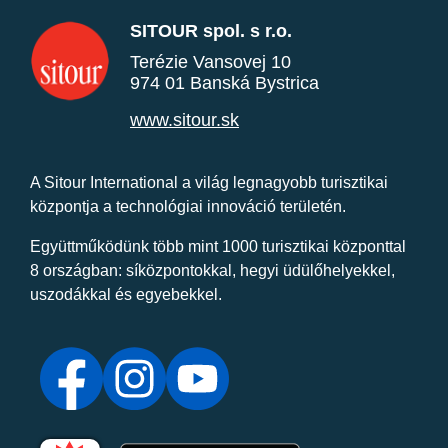
SITOUR spol. s r.o.
Terézie Vansovej 10
974 01 Banská Bystrica
www.sitour.sk
A Sitour International a világ legnagyobb turisztikai
központja a technológiai innováció területén.
Együttműködünk több mint 1000 turisztikai központtal
8 országban: síközpontokkal, hegyi üdülőhelyekkel,
uszodákkal és egyebekkel.