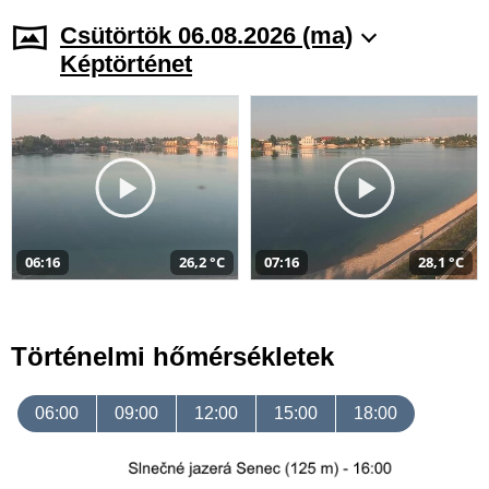
Csütörtök 06.08.2026 (ma)
Képtörténet
06:16
26,2 °C
07:16
28,1 °C
Történelmi hőmérsékletek
06:00
09:00
12:00
15:00
18:00