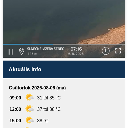
07:16
SLNEČNÉ JAZERÁ SENEC
125 m
6. 8. 2026
Aktuális info
Csütörtök 2026-08-06 (ma)
09:00
31 tól 35 °C
12:00
37 tól 38 °C
15:00
38 °C