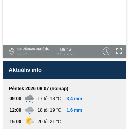
09:12
SKI ZÁBAVA HRUŠTÍN
900 m
17. 5. 2026
Aktuális info
Péntek 2026-08-07 (holnap)
09:00
17 tól 18 °C
3,4 mm
12:00
18 tól 19 °C
1,6 mm
15:00
20 tól 21 °C