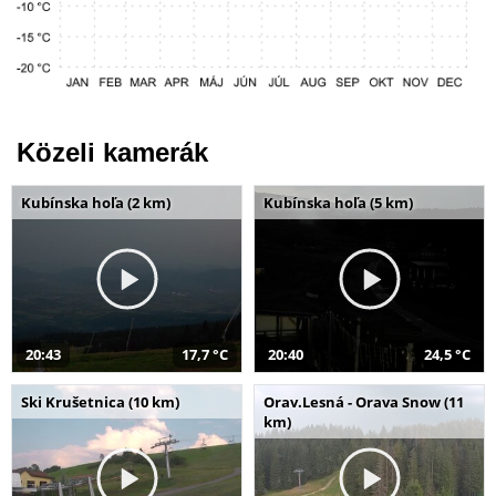
Közeli kamerák
Kubínska hoľa (2 km)
Kubínska hoľa (5 km)
20:43
17,7 °C
20:40
24,5 °C
Ski Krušetnica (10 km)
Orav.Lesná - Orava Snow (11
km)