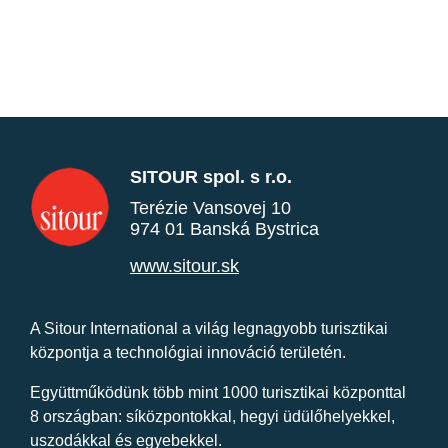
SITOUR spol. s r.o.
Terézie Vansovej 10
974 01 Banská Bystrica
www.sitour.sk
A Sitour International a világ legnagyobb turisztikai
központja a technológiai innováció területén.
Együttműködünk több mint 1000 turisztikai központtal
8 országban: síközpontokkal, hegyi üdülőhelyekkel,
uszodákkal és egyebekkel.