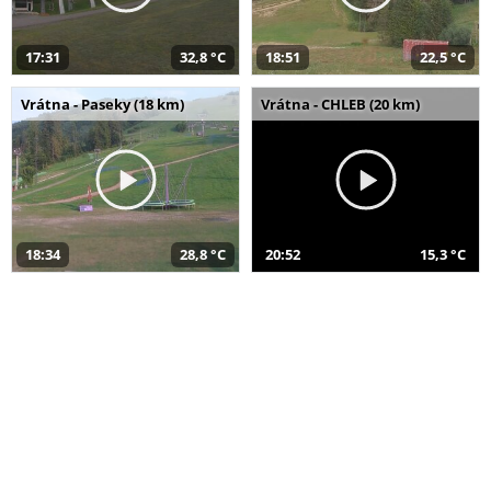
17:31
32,8 °C
18:51
22,5 °C
Vrátna - Paseky (18 km)
Vrátna - CHLEB (20 km)
18:34
28,8 °C
20:52
15,3 °C