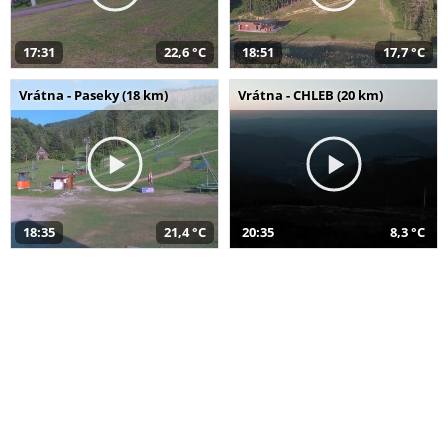
17:31
22,6 °C
18:51
17,7 °C
Vrátna - Paseky (18 km)
Vrátna - CHLEB (20 km)
18:35
21,4 °C
20:35
8,3 °C