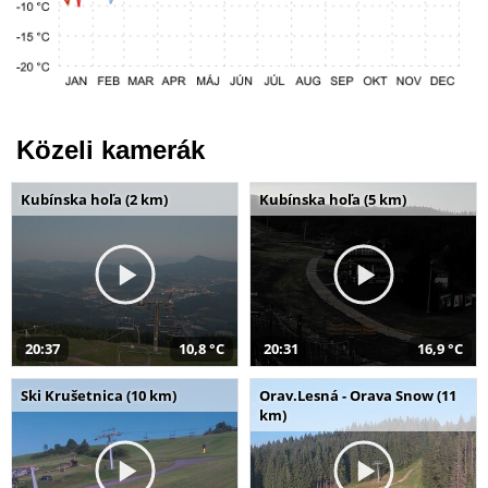
Közeli kamerák
Kubínska hoľa (2 km)
Kubínska hoľa (5 km)
20:37
10,8 °C
20:31
16,9 °C
Ski Krušetnica (10 km)
Orav.Lesná - Orava Snow (11
km)