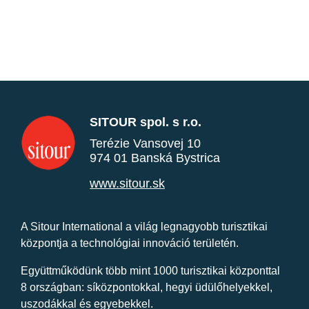
SITOUR spol. s r.o.
Terézie Vansovej 10
974 01 Banská Bystrica
www.sitour.sk
A Sitour International a világ legnagyobb turisztikai
központja a technológiai innováció területén.
Együttműködünk több mint 1000 turisztikai központtal
8 országban: síközpontokkal, hegyi üdülőhelyekkel,
uszodákkal és egyebekkel.