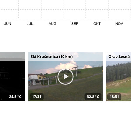
Ski Krušetnica (10 km)
Orav.Lesná 
24,5 °C
17:31
32,8 °C
18:51