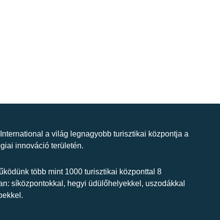
 International a világ legnagyobb turisztikai központja a
giai innováció területén.
ködünk több mint 1000 turisztikai központtal 8
n: síközpontokkal, hegyi üdülőhelyekkel, uszodákkal
bekkel.