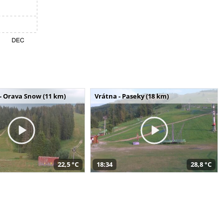
- Orava Snow (11 km)
Vrátna - Paseky (18 km)
22,5 °C
18:34
28,8 °C