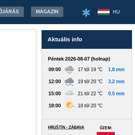
ŐJÁRÁS
MAGAZIN
HU
Aktuális info
Péntek 2026-08-07 (holnap)
09:00
17 tól 19 °C
1,8 mm
12:00
19 tól 20 °C
3,2 mm
15:00
21 tól 22 °C
0,5 mm
18:00
18 tól 20 °C
HRUŠTÍN - ZÁBAVA
ŰZEM:
-