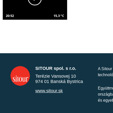
20:52
15,3 °C
SITOUR spol. s r.o.
A Sitour
technoló
Terézie Vansovej 10
974 01 Banská Bystrica
Együttmű
www.sitour.sk
országba
és egye