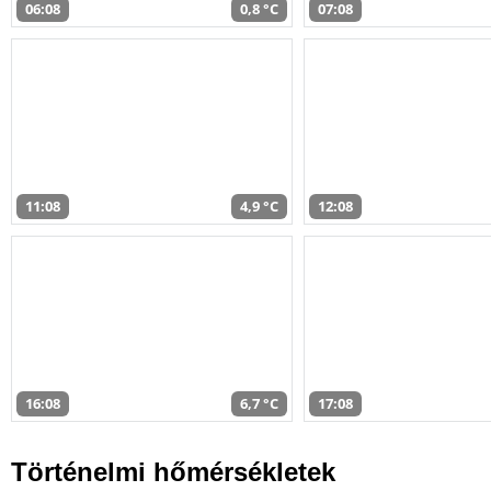
06:08
0,8 °C
07:08
11:08
4,9 °C
12:08
16:08
6,7 °C
17:08
Történelmi hőmérsékletek