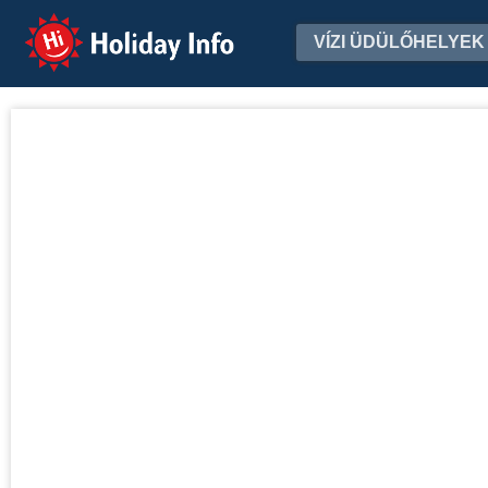
Holiday Info
VÍZI ÜDÜLŐHELYEK