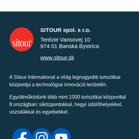
SITOUR spol. s r.o.
Terézie Vansovej 10
974 01 Banská Bystrica
www.sitour.sk
A Sitour International a világ legnagyobb turisztikai
központja a technológiai innováció területén.
Együttműködünk több mint 1000 turisztikai központtal
8 országban: síközpontokkal, hegyi üdülőhelyekkel,
uszodákkal és egyebekkel.