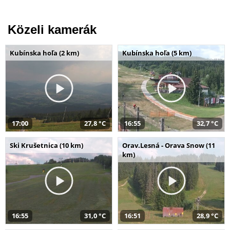
Közeli kamerák
Kubínska hoľa (2 km)
Kubínska hoľa (5 km)
17:00
27,8 °C
16:55
32,7 °C
Ski Krušetnica (10 km)
Orav.Lesná - Orava Snow (11
km)
16:55
31,0 °C
16:51
28,9 °C