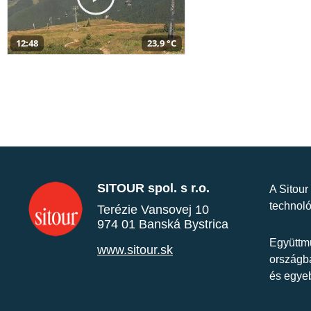
12:48
23,9 °C
SITOUR spol. s r.o.
A Sitour
technoló
Terézie Vansovej 10
974 01 Banská Bystrica
Együttmű
www.sitour.sk
országba
és egye