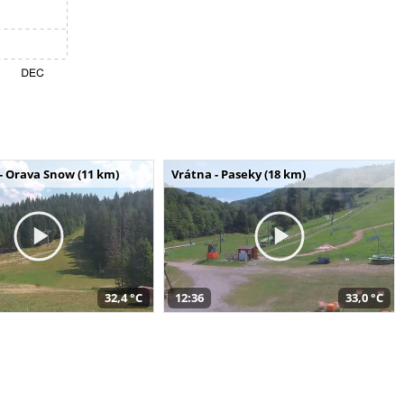
- Orava Snow (11 km)
Vrátna - Paseky (18 km)
32,4 °C
12:36
33,0 °C