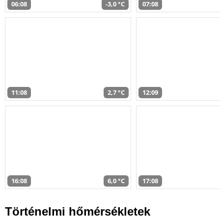
06:08
-3,0 °C
07:08
11:08
2,7 °C
12:09
16:08
6,0 °C
17:08
Történelmi hőmérsékletek