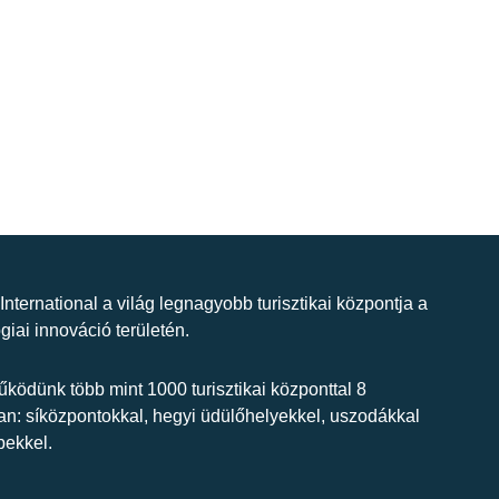
 International a világ legnagyobb turisztikai központja a
giai innováció területén.
ködünk több mint 1000 turisztikai központtal 8
n: síközpontokkal, hegyi üdülőhelyekkel, uszodákkal
bekkel.