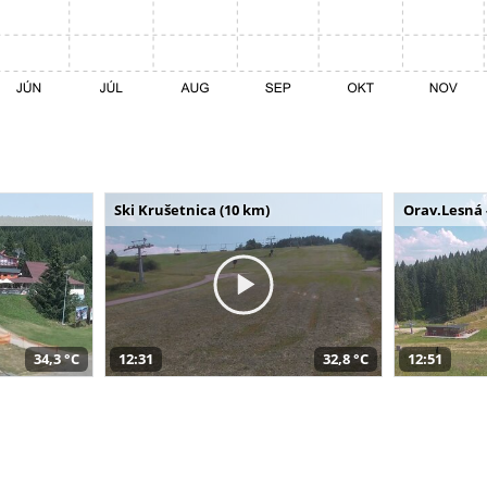
Ski Krušetnica (10 km)
Orav.Lesná 
34,3 °C
12:31
32,8 °C
12:51