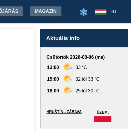
ŐJÁRÁS
MAGAZIN
HU
Aktuális info
Csütörtök 2026-08-06 (ma)
13:00
33 °C
15:00
32 tól 33 °C
18:00
25 tól 30 °C
HRUŠTÍN - ZÁBAVA
ŰZEM:
-