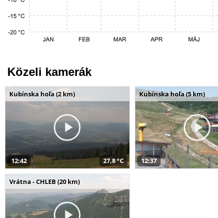
Közeli kamerák
Kubínska hoľa (2 km)
Kubínska hoľa (5 km)
12:42
27,8 °C
12:37
Vrátna - CHLEB (20 km)