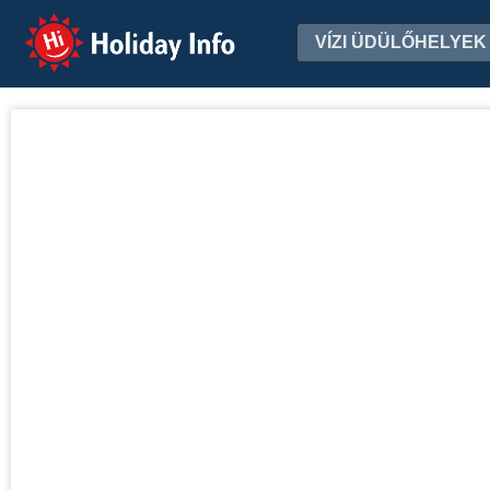
Holiday Info
VÍZI ÜDÜLŐHELYEK