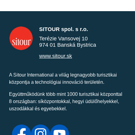
SITOUR spol. s r.o.
Terézie Vansovej 10
974 01 Banská Bystrica
www.sitour.sk
A Sitour International a világ legnagyobb turisztikai
központja a technológiai innováció területén.
Együttműködünk több mint 1000 turisztikai központtal
8 országban: síközpontokkal, hegyi üdülőhelyekkel,
uszodákkal és egyebekkel.