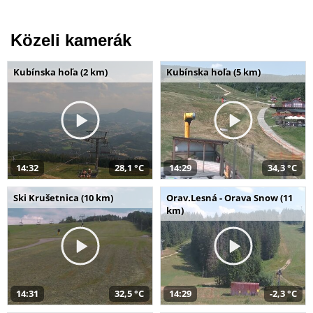
Közeli kamerák
Kubínska hoľa (2 km)
Kubínska hoľa (5 km)
14:32
28,1 °C
14:29
34,3 °C
Ski Krušetnica (10 km)
Orav.Lesná - Orava Snow (11
km)
14:31
32,5 °C
14:29
-2,3 °C