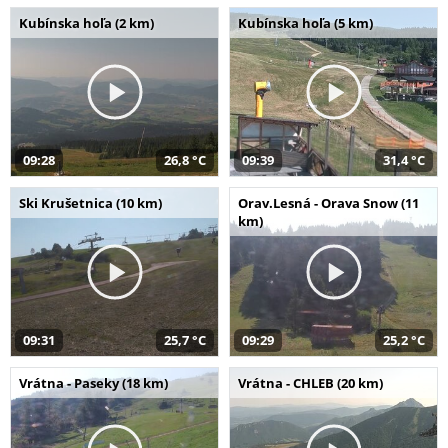
Kubínska hoľa (2 km)
Kubínska hoľa (5 km)
09:28
26,8 °C
09:39
31,4 °C
Ski Krušetnica (10 km)
Orav.Lesná - Orava Snow (11
km)
09:31
25,7 °C
09:29
25,2 °C
Vrátna - Paseky (18 km)
Vrátna - CHLEB (20 km)