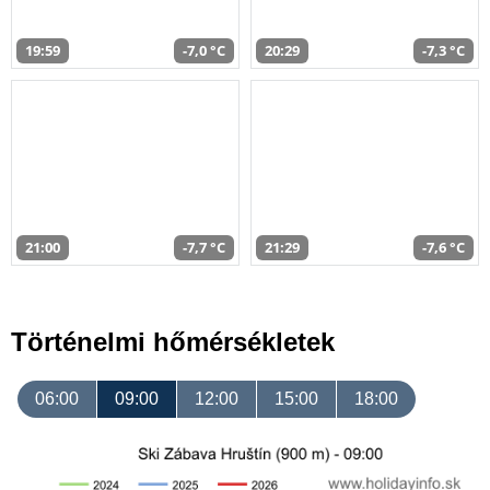
19:59
-7,0 °C
20:29
-7,3 °C
21:00
-7,7 °C
21:29
-7,6 °C
Történelmi hőmérsékletek
06:00
09:00
12:00
15:00
18:00