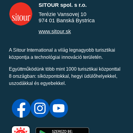
SITOUR spol. s r.o.
Terézie Vansovej 10
974 01 Banská Bystrica
www.sitour.sk
A Sitour International a világ legnagyobb turisztikai
központja a technológiai innováció területén.
Együttműködünk több mint 1000 turisztikai központtal
8 országban: síközpontokkal, hegyi üdülőhelyekkel,
uszodákkal és egyebekkel.